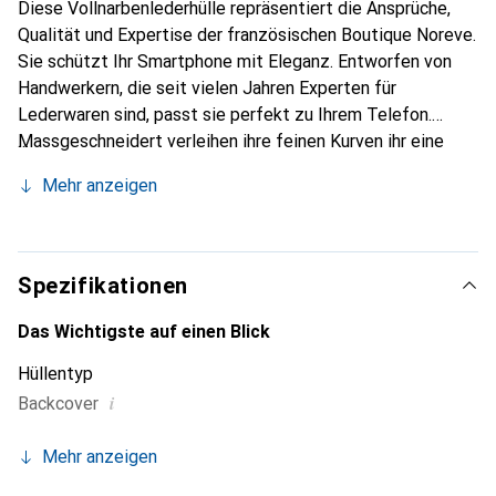
Diese Vollnarbenlederhülle repräsentiert die Ansprüche,
Qualität und Expertise der französischen Boutique Noreve.
Sie schützt Ihr Smartphone mit Eleganz. Entworfen von
Handwerkern, die seit vielen Jahren Experten für
Lederwaren sind, passt sie perfekt zu Ihrem Telefon.
Massgeschneidert verleihen ihre feinen Kurven ihr eine
echte zweite Haut. Sie wird zum schicken und integralen
Mehr anzeigen
Accessoire Ihres Smartphones. International anerkannt für
ihre hochwertigen Produkte ist die Marke Noreve eine
sichere Wahl für eine anspruchsvolle Kundschaft.
Spezifikationen
Das Wichtigste auf einen Blick
Hüllentyp
i
Backcover
Mehr anzeigen