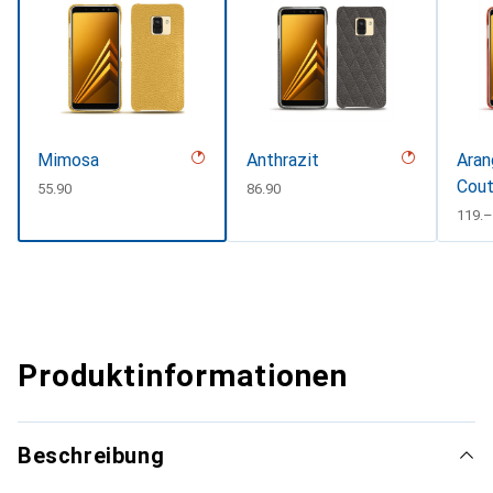
Mimosa
Anthrazit
Aran
Cout
CHF
55.90
CHF
86.90
#D3
CHF
119.–
Produktinformationen
Beschreibung