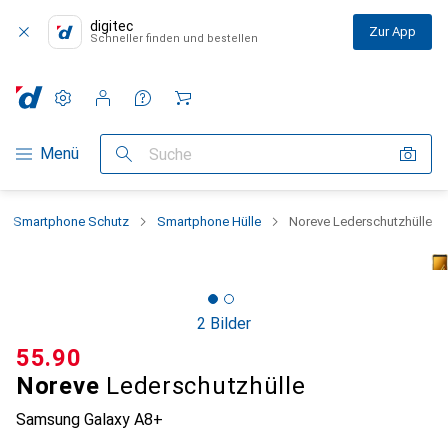
digitec
Zur App
Schneller finden und bestellen
Einstellungen
Kundenkonto
Vergleichslisten
Merklisten
Warenkorb
Navigation nach Kategorien
Menü
Suche
Smartphone Schutz
Smartphone Hülle
Noreve Lederschutzhülle
2 Bilder
CHF
55.90
Noreve
Lederschutzhülle
Samsung Galaxy A8+