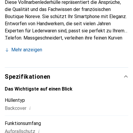
Diese Vollnarbenlederhülle repräsentiert die Ansprüche,
die Qualität und das Fachwissen der französischen
Boutique Noreve. Sie schützt Ihr Smartphone mit Eleganz.
Entworfen von Handwerkern, die seit vielen Jahren
Experten für Lederwaren sind, passt sie perfekt zu Ihrem
Telefon. Massgeschneidert, verleihen ihre feinen Kurven
ihr eine echte zweite Haut. Sie wird zum schicken und
Mehr anzeigen
unverzichtbaren Accessoire für Ihr Smartphone.
International anerkannt für ihre hochwertigen Produkte ist
die Marke Noreve eine sichere Wahl für eine
anspruchsvolle Kundschaft.
Spezifikationen
Das Wichtigste auf einen Blick
Hüllentyp
i
Backcover
Funktionsumfang
i
Aufprallschutz