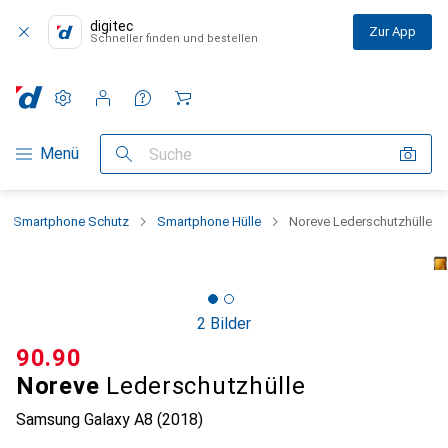
digitec
Zur App
Schneller finden und bestellen
Einstellungen
Kundenkonto
Vergleichslisten
Merklisten
Warenkorb
Navigation nach Kategorien
Menü
Suche
Smartphone Schutz
Smartphone Hülle
Noreve Lederschutzhülle
2 Bilder
CHF
90.90
Noreve
Lederschutzhülle
Samsung Galaxy A8 (2018)