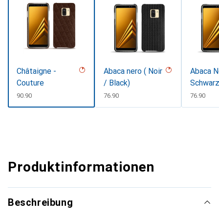
Châtaigne -
Abaca nero ( Noir
Abaca N
Couture
/ Black)
Schwar
CHF
90.90
CHF
76.90
CHF
76.90
Produktinformationen
Beschreibung