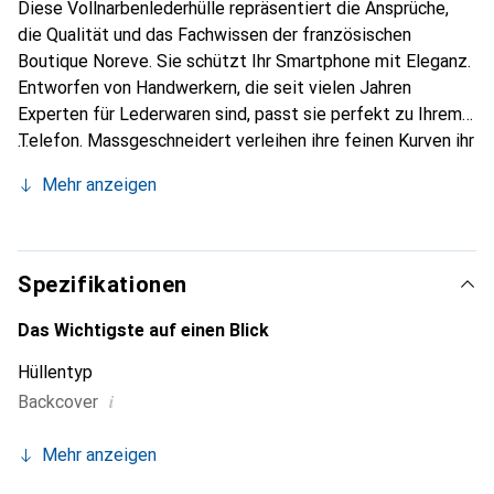
Diese Vollnarbenlederhülle repräsentiert die Ansprüche,
die Qualität und das Fachwissen der französischen
Boutique Noreve. Sie schützt Ihr Smartphone mit Eleganz.
Entworfen von Handwerkern, die seit vielen Jahren
Experten für Lederwaren sind, passt sie perfekt zu Ihrem
Telefon. Massgeschneidert verleihen ihre feinen Kurven ihr
eine echte zweite Haut. Sie wird zum schicken und
Mehr anzeigen
unverzichtbaren Accessoire für Ihr Smartphone.
International anerkannt für ihre hochwertigen Produkte ist
die Marke Noreve eine sichere Wahl für eine
anspruchsvolle Kundschaft.
Spezifikationen
Das Wichtigste auf einen Blick
Hüllentyp
i
Backcover
Mehr anzeigen