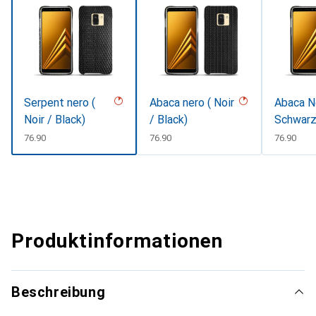
Serpent nero (
Abaca nero ( Noir
Abaca N
Noir / Black)
/ Black)
Schwar
CHF
76.90
CHF
76.90
CHF
76.90
Produktinformationen
Beschreibung