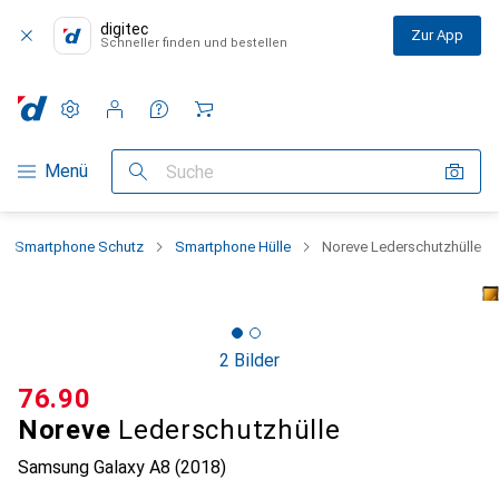
digitec
Zur App
Schneller finden und bestellen
Einstellungen
Kundenkonto
Vergleichslisten
Merklisten
Warenkorb
Navigation nach Kategorien
Menü
Suche
Smartphone Schutz
Smartphone Hülle
Noreve Lederschutzhülle
2 Bilder
CHF
76.90
Noreve
Lederschutzhülle
Samsung Galaxy A8 (2018)