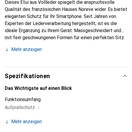
Dieses Etui aus Vollleder spiegelt die anspruchsvolle
Qualität des französischen Hauses Noreve wider. Es bietet
eleganten Schutz für Ihr Smartphone. Seit Jahren von
Experten der Lederverarbeitung hergestellt, ist es die
ideale Ergänzung zu Ihrem Gerät. Massgeschneidert und
mit fein geschwungenen Formen für einen perfekten Sitz.
Ein elegantes Accessoire und das ideale Gewand für Ihr
Mehr anzeigen
Smartphone. Die Marke Noreve ist international für ihre
hochwertigen Produkte bekannt und stets eine gute Wahl
für den anspruchsvollen Kunden.
Spezifikationen
Das Wichtigste auf einen Blick
Funktionsumfang
i
Aufprallschutz
Mehr anzeigen