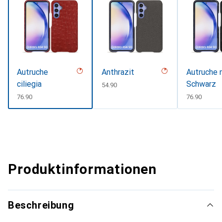
Autruche
Anthrazit
Autruche n
ciliegia
Schwarz
CHF
54.90
CHF
76.90
CHF
76.90
Produktinformationen
Beschreibung