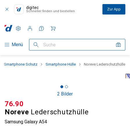
digitec
Zur App
Schneller finden und bestellen
Einstellungen
Kundenkonto
Vergleichslisten
Merklisten
Warenkorb
Navigation nach Kategorien
Menü
Suche
Smartphone Schutz
Smartphone Hülle
Noreve Lederschutzhülle
2 Bilder
CHF
76.90
Noreve
Lederschutzhülle
Samsung Galaxy A54