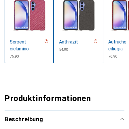
Serpent
Anthrazit
Autruche
ciclamino
ciliegia
CHF
54.90
CHF
76.90
CHF
76.90
Produktinformationen
Beschreibung