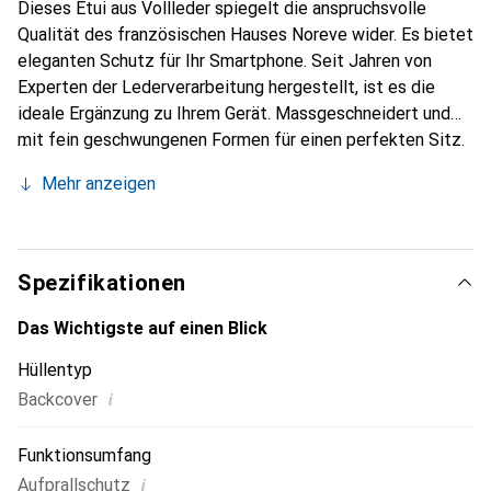
Dieses Etui aus Vollleder spiegelt die anspruchsvolle
Qualität des französischen Hauses Noreve wider. Es bietet
eleganten Schutz für Ihr Smartphone. Seit Jahren von
Experten der Lederverarbeitung hergestellt, ist es die
ideale Ergänzung zu Ihrem Gerät. Massgeschneidert und
mit fein geschwungenen Formen für einen perfekten Sitz.
Ein elegantes Accessoire und das ideale Gewand für Ihr
Mehr anzeigen
Smartphone. Die Marke Noreve ist international für ihre
hochwertigen Produkte bekannt und stets eine gute Wahl
für den anspruchsvollen Kunden.
Spezifikationen
Das Wichtigste auf einen Blick
Hüllentyp
i
Backcover
Funktionsumfang
i
Aufprallschutz