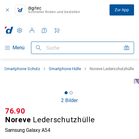
digitec
Zur App
Schneller finden und bestellen
Einstellungen
Kundenkonto
Vergleichslisten
Merklisten
Warenkorb
Navigation nach Kategorien
Menü
Suche
Smartphone Schutz
Smartphone Hülle
Noreve Lederschutzhülle
2 Bilder
CHF
76.90
Noreve
Lederschutzhülle
Samsung Galaxy A54