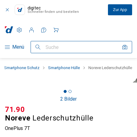
digitec
Zur App
Schneller finden und bestellen
Einstellungen
Kundenkonto
Vergleichslisten
Merklisten
Warenkorb
Navigation nach Kategorien
Menü
Suche
Smartphone Schutz
Smartphone Hülle
Noreve Lederschutzhülle
2 Bilder
CHF
71.90
Noreve
Lederschutzhülle
OnePlus 7T