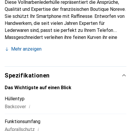
Diese Vollnarbenlederhülle repräsentiert die Ansprüche,
Qualität und Expertise der französischen Boutique Noreve.
Sie schützt Ihr Smartphone mit Raffinesse. Entworfen von
Handwerkern, die seit vielen Jahren Experten für
Lederwaren sind, passt sie perfekt zu Ihrem Telefon.
Massgeschneidert verleihen ihre feinen Kurven ihr eine
echte zweite Haut. Sie wird zum schicken und
Mehr anzeigen
unverzichtbaren Accessoire für Ihr Smartphone.
International anerkannt für ihre hochwertigen Produkte ist
die Marke Noreve eine sichere Wahl für eine
anspruchsvolle Klientel.
Spezifikationen
Das Wichtigste auf einen Blick
Hüllentyp
i
Backcover
Funktionsumfang
i
Aufprallschutz