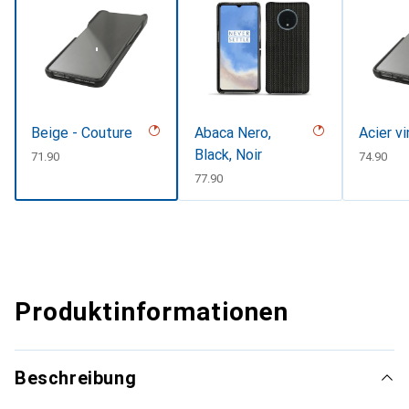
Beige - Couture
Abaca Nero,
Acier v
Black, Noir
CHF
71.90
CHF
74.90
CHF
77.90
Produktinformationen
Beschreibung