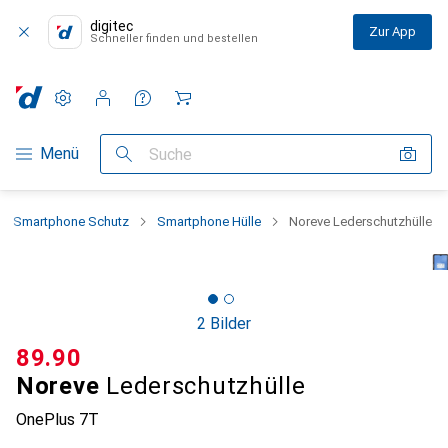
digitec
Zur App
Schneller finden und bestellen
Einstellungen
Kundenkonto
Vergleichslisten
Merklisten
Warenkorb
Navigation nach Kategorien
Menü
Suche
Smartphone Schutz
Smartphone Hülle
Noreve Lederschutzhülle
2 Bilder
CHF
89.90
Noreve
Lederschutzhülle
OnePlus 7T