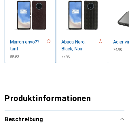
Marron envo??
Abaca Nero,
Acier v
tant
Black, Noir
CHF
74.90
CHF
89.90
CHF
77.90
Produktinformationen
Beschreibung