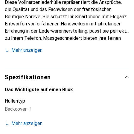
Diese Vollnarbenlederhülle repräsentiert die Ansprüche,
die Qualität und das Fachwissen der französischen
Boutique Noreve. Sie schützt Ihr Smartphone mit Eleganz.
Entworfen von erfahrenen Handwerkern mit jahrelanger
Erfahrung in der Lederwarenherstellung, passt sie perfekt
zu Ihrem Telefon. Massgeschneidert bieten ihre feinen
Kurven eine echte zweite Haut. Sie wird zum schicken und
Mehr anzeigen
unverzichtbaren Accessoire für Ihr Smartphone.
International anerkannt für ihre hochwertigen Produkte ist
die Marke Noreve eine zuverlässige Wahl für eine
anspruchsvolle Kundschaft.
Spezifikationen
Das Wichtigste auf einen Blick
Hüllentyp
i
Backcover
Mehr anzeigen