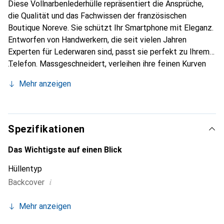
Diese Vollnarbenlederhülle repräsentiert die Ansprüche,
die Qualität und das Fachwissen der französischen
Boutique Noreve. Sie schützt Ihr Smartphone mit Eleganz.
Entworfen von Handwerkern, die seit vielen Jahren
Experten für Lederwaren sind, passt sie perfekt zu Ihrem
Telefon. Massgeschneidert, verleihen ihre feinen Kurven
ihr eine echte zweite Haut. Sie wird zum schicken und
Mehr anzeigen
unverzichtbaren Accessoire Ihres Smartphones.
International anerkannt für ihre hochwertigen Produkte ist
die Marke Noreve eine sichere Wahl für eine
anspruchsvolle Kundschaft.
Spezifikationen
Das Wichtigste auf einen Blick
Hüllentyp
i
Backcover
Mehr anzeigen