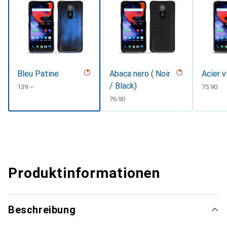
Bleu Patine
Abaca nero ( Noir
Acier 
/ Black)
CHF
139.–
CHF
75.90
CHF
76.90
Produktinformationen
Beschreibung