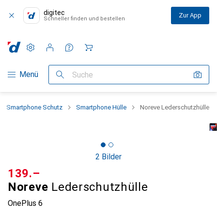
digitec
Zur App
Schneller finden und bestellen
Einstellungen
Kundenkonto
Vergleichslisten
Merklisten
Warenkorb
Navigation nach Kategorien
Menü
Suche
Smartphone Schutz
Smartphone Hülle
Noreve Lederschutzhülle
2 Bilder
CHF
139.–
Noreve
Lederschutzhülle
OnePlus 6