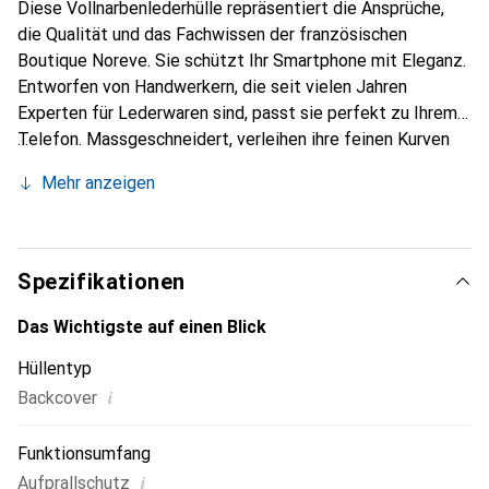
Diese Vollnarbenlederhülle repräsentiert die Ansprüche,
die Qualität und das Fachwissen der französischen
Boutique Noreve. Sie schützt Ihr Smartphone mit Eleganz.
Entworfen von Handwerkern, die seit vielen Jahren
Experten für Lederwaren sind, passt sie perfekt zu Ihrem
Telefon. Massgeschneidert, verleihen ihre feinen Kurven
ihr eine echte zweite Haut. Sie wird zum schicken und
Mehr anzeigen
unverzichtbaren Accessoire Ihres Smartphones.
International anerkannt für ihre hochwertigen Produkte ist
die Marke Noreve eine sichere Wahl für eine
anspruchsvolle Klientel.
Spezifikationen
Das Wichtigste auf einen Blick
Hüllentyp
i
Backcover
Funktionsumfang
i
Aufprallschutz