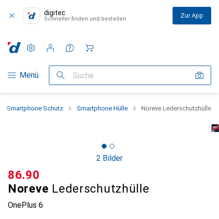
digitec
Zur App
Schneller finden und bestellen
Einstellungen
Kundenkonto
Vergleichslisten
Merklisten
Warenkorb
Navigation nach Kategorien
Menü
Suche
Smartphone Schutz
Smartphone Hülle
Noreve Lederschutzhülle
2 Bilder
CHF
86.90
Noreve
Lederschutzhülle
OnePlus 6