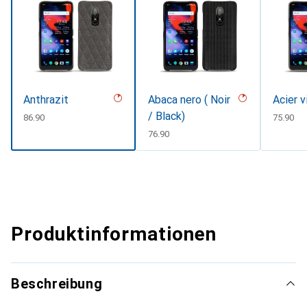
Anthrazit
Abaca nero ( Noir
Acier 
/ Black)
CHF
86.90
CHF
75.90
CHF
76.90
Produktinformationen
Beschreibung