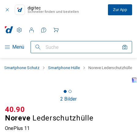
digitec
Zur App
Schneller finden und bestellen
Einstellungen
Kundenkonto
Vergleichslisten
Merklisten
Warenkorb
Navigation nach Kategorien
Menü
Suche
Smartphone Schutz
Smartphone Hülle
Noreve Lederschutzhülle
2 Bilder
CHF
40.90
Noreve
Lederschutzhülle
OnePlus 11