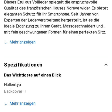
Dieses Etui aus Vollleder spiegelt die anspruchsvolle
Qualität des französischen Hauses Noreve wider. Es bietet
eleganten Schutz für Ihr Smartphone. Seit Jahren von
Experten der Lederverarbeitung hergestellt, ist es die
ideale Ergänzung zu Ihrem Gerät. Massgeschneidert und
mit fein geschwungenen Formen für einen perfekten Sitz.
Ein elegantes Accessoire und das ideale Gewand für Ihr
Mehr anzeigen
Smartphone. Die Marke Noreve ist international für ihre
hochwertigen Produkte bekannt und stets eine gute Wahl
für den anspruchsvollen Kunden.
Spezifikationen
Das Wichtigste auf einen Blick
Hüllentyp
i
Backcover
Mehr anzeigen