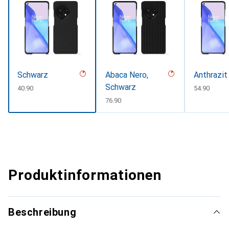
Schwarz
Abaca Nero,
Anthrazit
Schwarz
CHF
40.90
CHF
54.90
CHF
76.90
Produktinformationen
Beschreibung