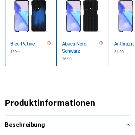
Bleu Patine
Abaca Nero,
Anthrazit
Schwarz
CHF
139.–
CHF
54.90
CHF
76.90
Produktinformationen
Beschreibung