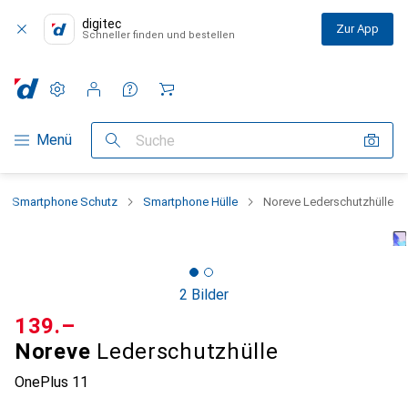
digitec
Zur App
Schneller finden und bestellen
Einstellungen
Kundenkonto
Vergleichslisten
Merklisten
Warenkorb
Navigation nach Kategorien
Menü
Suche
Smartphone Schutz
Smartphone Hülle
Noreve Lederschutzhülle
2 Bilder
CHF
139.–
Noreve
Lederschutzhülle
OnePlus 11