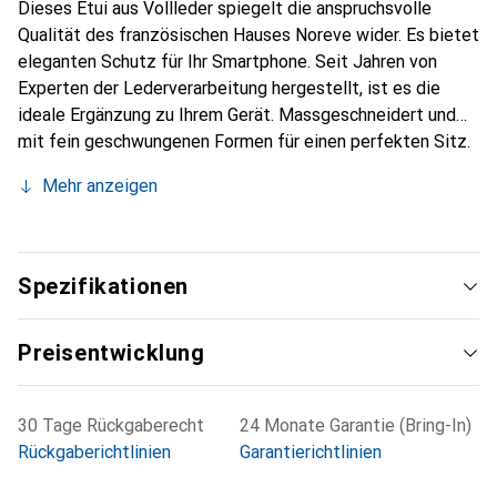
Dieses Etui aus Vollleder spiegelt die anspruchsvolle
Qualität des französischen Hauses Noreve wider. Es bietet
eleganten Schutz für Ihr Smartphone. Seit Jahren von
Experten der Lederverarbeitung hergestellt, ist es die
ideale Ergänzung zu Ihrem Gerät. Massgeschneidert und
mit fein geschwungenen Formen für einen perfekten Sitz.
Ein elegantes Accessoire und das ideale Gewand für Ihr
Mehr anzeigen
Smartphone. Die Marke Noreve ist international für ihre
hochwertigen Produkte bekannt und stets eine gute Wahl
für den anspruchsvollen Kunden.
Spezifikationen
Preisentwicklung
30 Tage Rückgaberecht
24 Monate Garantie (Bring-In)
Rückgaberichtlinien
Garantierichtlinien