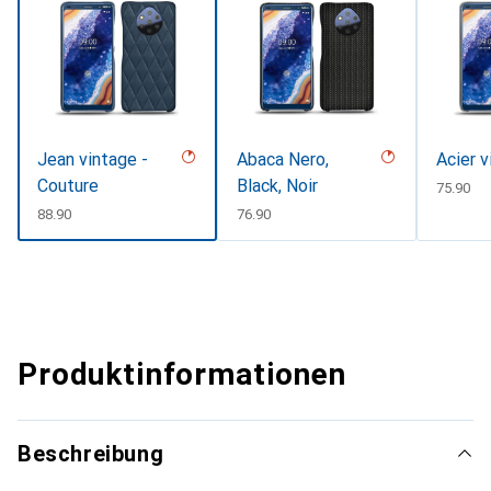
Jean vintage -
Abaca Nero,
Acier v
Couture
Black, Noir
CHF
75.90
CHF
88.90
CHF
76.90
Produktinformationen
Beschreibung