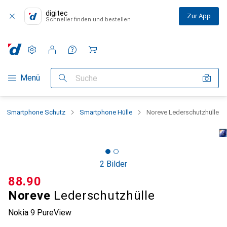
digitec
Zur App
Schneller finden und bestellen
Einstellungen
Kundenkonto
Vergleichslisten
Merklisten
Warenkorb
Navigation nach Kategorien
Menü
Suche
Smartphone Schutz
Smartphone Hülle
Noreve Lederschutzhülle
2 Bilder
CHF
88.90
Noreve
Lederschutzhülle
Nokia 9 PureView