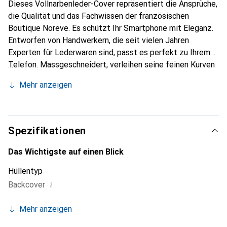
Dieses Vollnarbenleder-Cover repräsentiert die Ansprüche,
die Qualität und das Fachwissen der französischen
Boutique Noreve. Es schützt Ihr Smartphone mit Eleganz.
Entworfen von Handwerkern, die seit vielen Jahren
Experten für Lederwaren sind, passt es perfekt zu Ihrem
Telefon. Massgeschneidert, verleihen seine feinen Kurven
ihm eine echte zweite Haut. Es wird zum schicken und
Mehr anzeigen
unverzichtbaren Accessoire Ihres Smartphones.
International anerkannt für ihre hochwertigen Produkte ist
die Marke Noreve eine sichere Wahl für eine
anspruchsvolle Kundschaft.
Spezifikationen
Das Wichtigste auf einen Blick
Hüllentyp
i
Backcover
Mehr anzeigen