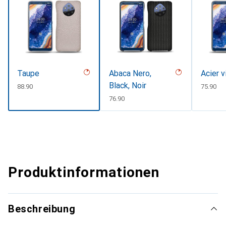
Taupe
Abaca Nero,
Acier v
Black, Noir
CHF
88.90
CHF
75.90
CHF
76.90
Produktinformationen
Beschreibung