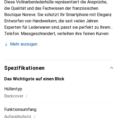
Diese Vollnarbenlederhülle repräsentiert die Ansprüche,
die Qualität und das Fachwissen der französischen
Boutique Noreve. Sie schützt Ihr Smartphone mit Eleganz.
Entworfen von Handwerkern, die seit vielen Jahren
Experten für Lederwaren sind, passt sie perfekt zu Ihrem
Telefon. Massgeschneidert, verleihen ihre feinen Kurven
ihr eine echte zweite Haut. Sie wird zum schicken und
Mehr anzeigen
unverzichtbaren Accessoire Ihres Smartphones.
International anerkannt für ihre hochwertigen Produkte ist
die Marke Noreve eine sichere Wahl für eine
anspruchsvolle Kundschaft.
Spezifikationen
Das Wichtigste auf einen Blick
Hüllentyp
i
Backcover
Funktionsumfang
i
Aufprallschutz