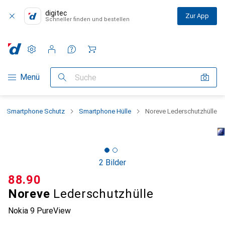
digitec
Zur App
Schneller finden und bestellen
Einstellungen
Kundenkonto
Vergleichslisten
Merklisten
Warenkorb
Navigation nach Kategorien
Menü
Suche
Smartphone Schutz
Smartphone Hülle
Noreve Lederschutzhülle
2 Bilder
CHF
88.90
Noreve
Lederschutzhülle
Nokia 9 PureView