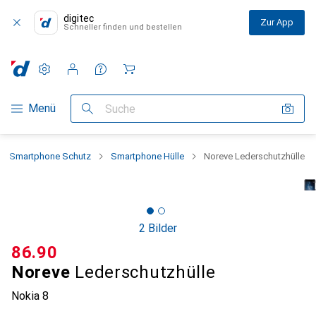
digitec
Zur App
Schneller finden und bestellen
Einstellungen
Kundenkonto
Vergleichslisten
Merklisten
Warenkorb
Navigation nach Kategorien
Menü
Suche
Smartphone Schutz
Smartphone Hülle
Noreve Lederschutzhülle
2 Bilder
CHF
86.90
Noreve
Lederschutzhülle
Nokia 8