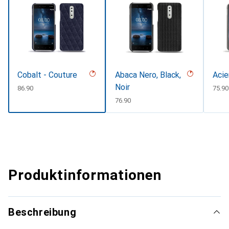
Cobalt - Couture
Abaca Nero, Black,
Acie
Noir
CHF
86.90
CHF
75.90
CHF
76.90
Produktinformationen
Beschreibung