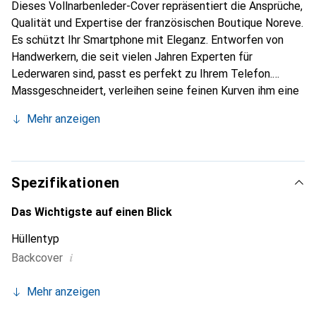
Dieses Vollnarbenleder-Cover repräsentiert die Ansprüche,
Qualität und Expertise der französischen Boutique Noreve.
Es schützt Ihr Smartphone mit Eleganz. Entworfen von
Handwerkern, die seit vielen Jahren Experten für
Lederwaren sind, passt es perfekt zu Ihrem Telefon.
Massgeschneidert, verleihen seine feinen Kurven ihm eine
echte zweite Haut. Es wird zum schicken und
Mehr anzeigen
unverzichtbaren Accessoire Ihres Smartphones.
International anerkannt für ihre hochwertigen Produkte ist
die Marke Noreve eine sichere Wahl für eine
anspruchsvolle Kundschaft.
Spezifikationen
Das Wichtigste auf einen Blick
Hüllentyp
i
Backcover
Mehr anzeigen