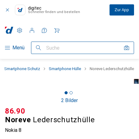
digitec
Zur App
Schneller finden und bestellen
Einstellungen
Kundenkonto
Vergleichslisten
Merklisten
Warenkorb
Navigation nach Kategorien
Menü
Suche
Smartphone Schutz
Smartphone Hülle
Noreve Lederschutzhülle
2 Bilder
CHF
86.90
Noreve
Lederschutzhülle
Nokia 8