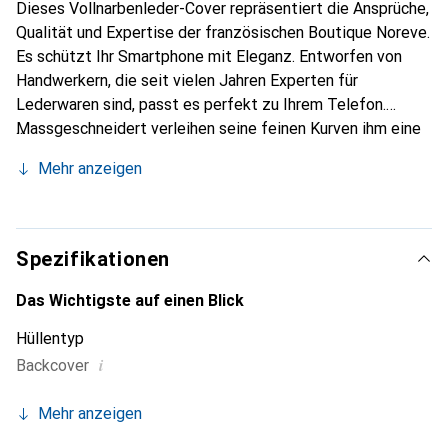
Dieses Vollnarbenleder-Cover repräsentiert die Ansprüche,
Qualität und Expertise der französischen Boutique Noreve.
Es schützt Ihr Smartphone mit Eleganz. Entworfen von
Handwerkern, die seit vielen Jahren Experten für
Lederwaren sind, passt es perfekt zu Ihrem Telefon.
Massgeschneidert verleihen seine feinen Kurven ihm eine
echte zweite Haut. Es wird zum schicken und
Mehr anzeigen
unverzichtbaren Accessoire für Ihr Smartphone.
International anerkannt für ihre hochwertigen Produkte ist
die Marke Noreve eine sichere Wahl für eine
anspruchsvolle Kundschaft.
Spezifikationen
Das Wichtigste auf einen Blick
Hüllentyp
i
Backcover
Mehr anzeigen