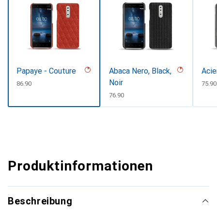
Papaye - Couture
Abaca Nero, Black,
Acie
Noir
CHF
86.90
CHF
75.90
CHF
76.90
Produktinformationen
Beschreibung