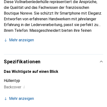
Diese Vollnarbenlederhülle repräsentiert die Ansprüche,
die Qualität und das Fachwissen der französischen
Boutique Noreve. Sie schützt Ihr Smartphone mit Eleganz.
Entworfen von erfahrenen Handwerkern mit jahrelanger
Erfahrung in der Lederverarbeitung, passt sie perfekt zu
Ihrem Telefon. Massgeschneidert bieten ihre feinen
Kurven eine wahre zweite Haut. Sie wird zum schicken und
Mehr anzeigen
unverzichtbaren Accessoire für Ihr Smartphone. Die Marke
Noreve ist international anerkannt für ihre hochwertigen
Produkte und eine zuverlässige Wahl für eine
anspruchsvolle Kundschaft.
Spezifikationen
Das Wichtigste auf einen Blick
Hüllentyp
i
Backcover
Mehr anzeigen