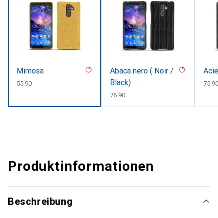
Mimosa
Abaca nero ( Noir /
Acie
Black)
CHF
55.90
CHF
75.9
CHF
76.90
Produktinformationen
Beschreibung