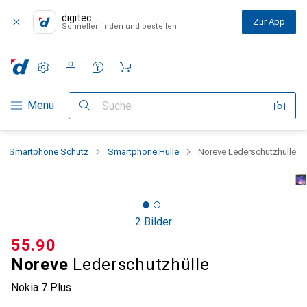
digitec
Zur App
Schneller finden und bestellen
Einstellungen
Kundenkonto
Vergleichslisten
Merklisten
Warenkorb
Navigation nach Kategorien
Menü
Suche
Smartphone Schutz
Smartphone Hülle
Noreve Lederschutzhülle
2 Bilder
CHF
55.90
Noreve
Lederschutzhülle
Nokia 7 Plus