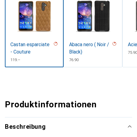
Castan esparciate
Abaca nero ( Noir /
Acie
- Couture
Black)
CHF
75.9
CHF
119.–
CHF
76.90
Produktinformationen
Beschreibung