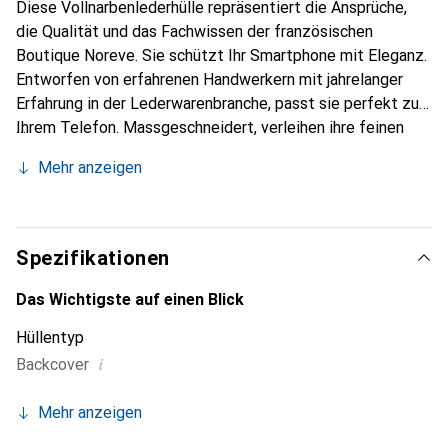
Diese Vollnarbenlederhülle repräsentiert die Ansprüche,
die Qualität und das Fachwissen der französischen
Boutique Noreve. Sie schützt Ihr Smartphone mit Eleganz.
Entworfen von erfahrenen Handwerkern mit jahrelanger
Erfahrung in der Lederwarenbranche, passt sie perfekt zu
Ihrem Telefon. Massgeschneidert, verleihen ihre feinen
Kurven ihr eine echte zweite Haut. Sie wird zum schicken
Mehr anzeigen
und unverzichtbaren Accessoire für Ihr Smartphone.
International anerkannt für ihre hochwertigen Produkte ist
die Marke Noreve eine zuverlässige Wahl für eine
anspruchsvolle Klientel.
Spezifikationen
Das Wichtigste auf einen Blick
Hüllentyp
i
Backcover
Mehr anzeigen