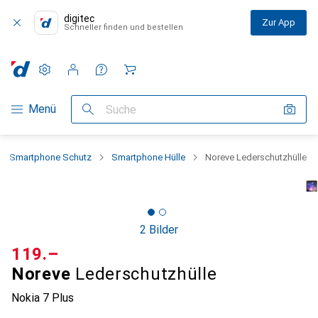
digitec
Zur App
Schneller finden und bestellen
Einstellungen
Kundenkonto
Vergleichslisten
Merklisten
Warenkorb
Navigation nach Kategorien
Menü
Suche
Smartphone Schutz
Smartphone Hülle
Noreve Lederschutzhülle
2 Bilder
CHF
119.–
Noreve
Lederschutzhülle
Nokia 7 Plus