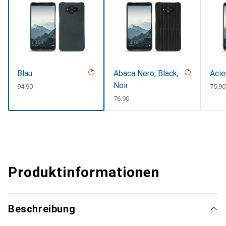
Blau
Abaca Nero, Black,
Acie
Noir
CHF
94.90
CHF
75.90
CHF
76.90
Produktinformationen
Beschreibung