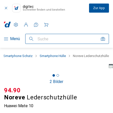
digitec
Zur App
Schneller finden und bestellen
Einstellungen
Kundenkonto
Vergleichslisten
Merklisten
Warenkorb
Navigation nach Kategorien
Menü
Suche
Smartphone Schutz
Smartphone Hülle
Noreve Lederschutzhülle
2 Bilder
CHF
94.90
Noreve
Lederschutzhülle
Huawei Mate 10