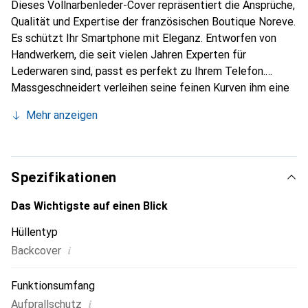
Dieses Vollnarbenleder-Cover repräsentiert die Ansprüche,
Qualität und Expertise der französischen Boutique Noreve.
Es schützt Ihr Smartphone mit Eleganz. Entworfen von
Handwerkern, die seit vielen Jahren Experten für
Lederwaren sind, passt es perfekt zu Ihrem Telefon.
Massgeschneidert verleihen seine feinen Kurven ihm eine
echte zweite Haut. Es wird zum schicken und
Mehr anzeigen
unverzichtbaren Accessoire Ihres Smartphones.
International anerkannt für ihre hochwertigen Produkte ist
die Marke Noreve eine sichere Wahl für eine
anspruchsvolle Kundschaft.
Spezifikationen
Das Wichtigste auf einen Blick
Hüllentyp
i
Backcover
Funktionsumfang
i
Aufprallschutz