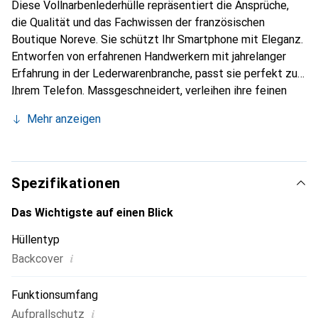
Diese Vollnarbenlederhülle repräsentiert die Ansprüche,
die Qualität und das Fachwissen der französischen
Boutique Noreve. Sie schützt Ihr Smartphone mit Eleganz.
Entworfen von erfahrenen Handwerkern mit jahrelanger
Erfahrung in der Lederwarenbranche, passt sie perfekt zu
Ihrem Telefon. Massgeschneidert, verleihen ihre feinen
Kurven ihr eine echte zweite Haut. Sie wird zum schicken
Mehr anzeigen
und unverzichtbaren Accessoire für Ihr Smartphone.
International anerkannt für ihre hochwertigen Produkte ist
die Marke Noreve eine zuverlässige Wahl für eine
anspruchsvolle Kundschaft.
Spezifikationen
Das Wichtigste auf einen Blick
Hüllentyp
i
Backcover
Funktionsumfang
i
Aufprallschutz