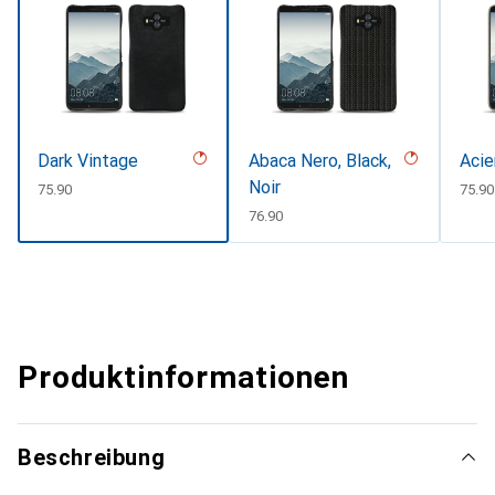
Dark Vintage
Abaca Nero, Black,
Acie
Noir
CHF
75.90
CHF
75.90
CHF
76.90
Produktinformationen
Beschreibung