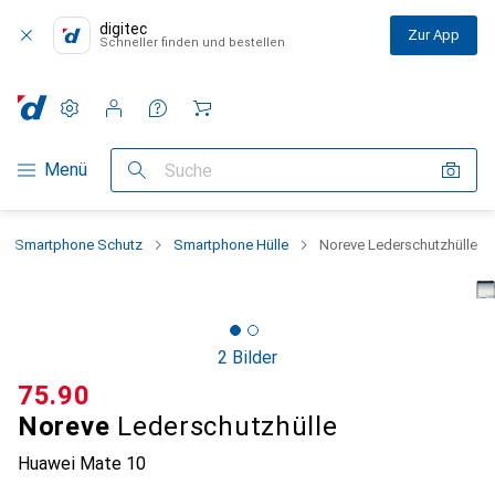
digitec
Zur App
Schneller finden und bestellen
Einstellungen
Kundenkonto
Vergleichslisten
Merklisten
Warenkorb
Navigation nach Kategorien
Menü
Suche
Smartphone Schutz
Smartphone Hülle
Noreve Lederschutzhülle
2 Bilder
CHF
75.90
Noreve
Lederschutzhülle
Huawei Mate 10