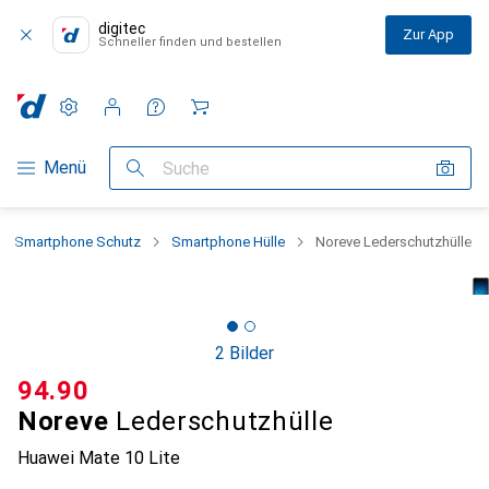
digitec
Zur App
Schneller finden und bestellen
Einstellungen
Kundenkonto
Vergleichslisten
Merklisten
Warenkorb
Navigation nach Kategorien
Menü
Suche
Smartphone Schutz
Smartphone Hülle
Noreve Lederschutzhülle
2 Bilder
CHF
94.90
Noreve
Lederschutzhülle
Huawei Mate 10 Lite