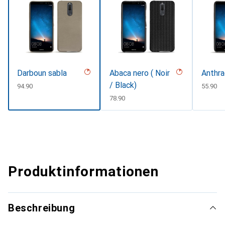
Darboun sabla
Abaca nero ( Noir
Anthra
/ Black)
CHF
94.90
CHF
55.90
CHF
78.90
Produktinformationen
Beschreibung