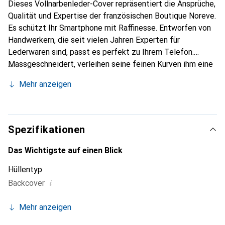
Dieses Vollnarbenleder-Cover repräsentiert die Ansprüche,
Qualität und Expertise der französischen Boutique Noreve.
Es schützt Ihr Smartphone mit Raffinesse. Entworfen von
Handwerkern, die seit vielen Jahren Experten für
Lederwaren sind, passt es perfekt zu Ihrem Telefon.
Massgeschneidert, verleihen seine feinen Kurven ihm eine
echte zweite Haut. Es wird zum schicken und
Mehr anzeigen
unverzichtbaren Accessoire für Ihr Smartphone.
International anerkannt für ihre hochwertigen Produkte ist
die Marke Noreve eine sichere Wahl für eine
anspruchsvolle Kundschaft.
Spezifikationen
Das Wichtigste auf einen Blick
Hüllentyp
i
Backcover
Mehr anzeigen