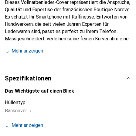
Dieses Vollnarbenleder-Cover repräsentiert die Ansprüche,
Qualität und Expertise der französischen Boutique Noreve.
Es schützt Ihr Smartphone mit Raffinesse. Entworfen von
Handwerkern, die seit vielen Jahren Experten für
Lederwaren sind, passt es perfekt zu Ihrem Telefon.
Massgeschneidert, verleihen seine feinen Kurven ihm eine
echte zweite Haut. Es wird zum schicken und integralen
Mehr anzeigen
Accessoire für Ihr Smartphone. International anerkannt für
ihre hochwertigen Produkte ist die Marke Noreve eine
sichere Wahl für eine anspruchsvolle Klientel.
Spezifikationen
Das Wichtigste auf einen Blick
Hüllentyp
i
Backcover
Mehr anzeigen