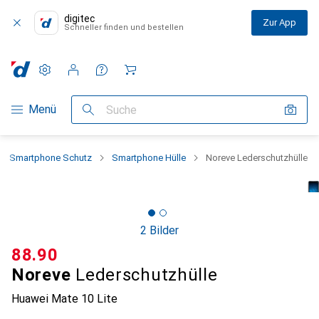
digitec
Zur App
Schneller finden und bestellen
Einstellungen
Kundenkonto
Vergleichslisten
Merklisten
Warenkorb
Navigation nach Kategorien
Menü
Suche
Smartphone Schutz
Smartphone Hülle
Noreve Lederschutzhülle
2 Bilder
CHF
88.90
Noreve
Lederschutzhülle
Huawei Mate 10 Lite