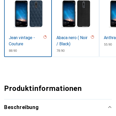
Jean vintage -
Abaca nero ( Noir
Anthra
Couture
/ Black)
CHF
55.90
CHF
88.90
CHF
78.90
Produktinformationen
Beschreibung