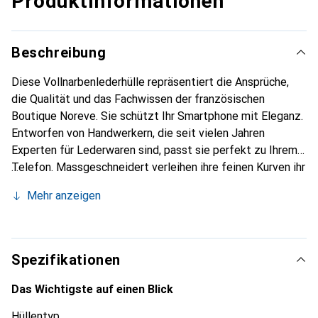
Produktinformationen
Beschreibung
Diese Vollnarbenlederhülle repräsentiert die Ansprüche,
die Qualität und das Fachwissen der französischen
Boutique Noreve. Sie schützt Ihr Smartphone mit Eleganz.
Entworfen von Handwerkern, die seit vielen Jahren
Experten für Lederwaren sind, passt sie perfekt zu Ihrem
Telefon. Massgeschneidert verleihen ihre feinen Kurven ihr
eine echte zweite Haut. Sie wird zum schicken und
Mehr anzeigen
unverzichtbaren Accessoire für Ihr Smartphone.
International anerkannt für ihre hochwertigen Produkte ist
die Marke Noreve eine sichere Wahl für eine
anspruchsvolle Kundschaft.
Spezifikationen
Das Wichtigste auf einen Blick
Hüllentyp