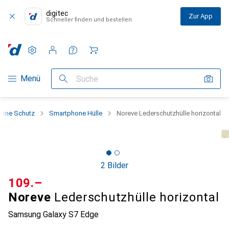
digitec
Zur App
Schneller finden und bestellen
Einstellungen
Kundenkonto
Vergleichslisten
Merklisten
Warenkorb
Navigation nach Kategorien
Menü
Suche
one Schutz
Smartphone Hülle
Noreve Lederschutzhülle horizontal
2 Bilder
CHF
109.–
Noreve
Lederschutzhülle horizontal
Samsung Galaxy S7 Edge