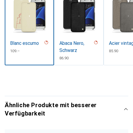
Blanc escumo
Abaca Nero,
Acier vinta
Schwarz
CHF
109.–
CHF
85.90
CHF
86.90
Ähnliche Produkte mit besserer
Verfügbarkeit