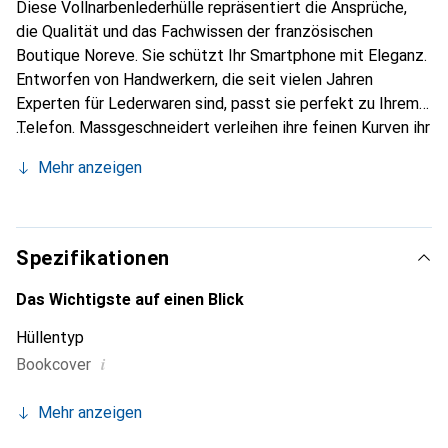
Diese Vollnarbenlederhülle repräsentiert die Ansprüche,
die Qualität und das Fachwissen der französischen
Boutique Noreve. Sie schützt Ihr Smartphone mit Eleganz.
Entworfen von Handwerkern, die seit vielen Jahren
Experten für Lederwaren sind, passt sie perfekt zu Ihrem
Telefon. Massgeschneidert verleihen ihre feinen Kurven ihr
eine echte zweite Haut. Sie wird zum schicken und
Mehr anzeigen
unverzichtbaren Accessoire für Ihr Smartphone.
International anerkannt für ihre hochwertigen Produkte ist
die Marke Noreve eine sichere Wahl für eine
anspruchsvolle Kundschaft.
Spezifikationen
Das Wichtigste auf einen Blick
Hüllentyp
i
Bookcover
Mehr anzeigen