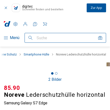
digitec
Zur App
Schneller finden und bestellen
Einstellungen
Kundenkonto
Vergleichslisten
Merklisten
Warenkorb
Navigation nach Kategorien
Menü
Suche
one Schutz
Smartphone Hülle
Noreve Lederschutzhülle horizontal
2 Bilder
CHF
85.90
Noreve
Lederschutzhülle horizontal
Samsung Galaxy S7 Edge