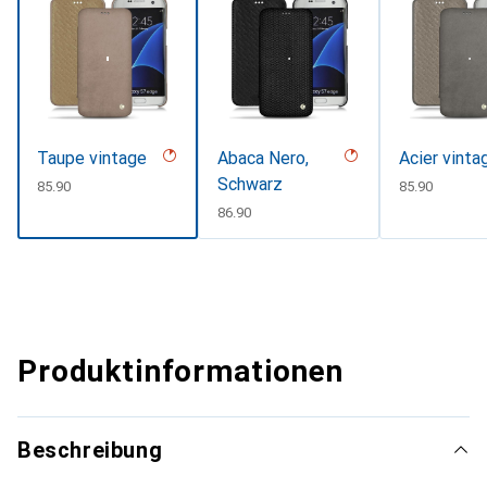
Taupe vintage
Abaca Nero,
Acier vinta
Schwarz
CHF
85.90
CHF
85.90
CHF
86.90
Produktinformationen
Beschreibung