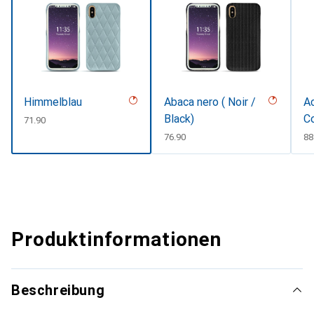
Himmelblau
Abaca nero ( Noir /
Ac
Black)
C
CHF
71.90
CHF
76.90
C
88
Produktinformationen
Beschreibung