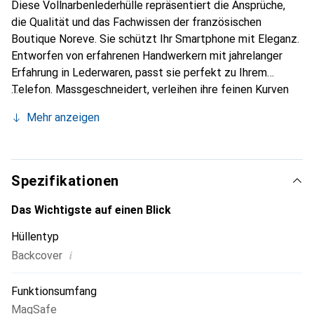
Diese Vollnarbenlederhülle repräsentiert die Ansprüche,
die Qualität und das Fachwissen der französischen
Boutique Noreve. Sie schützt Ihr Smartphone mit Eleganz.
Entworfen von erfahrenen Handwerkern mit jahrelanger
Erfahrung in Lederwaren, passt sie perfekt zu Ihrem
Telefon. Massgeschneidert, verleihen ihre feinen Kurven
ihr eine echte zweite Haut. Sie wird zum schicken und
Mehr anzeigen
unverzichtbaren Accessoire für Ihr Smartphone. Die Marke
Noreve ist international für ihre hochwertigen Produkte
anerkannt und eine zuverlässige Wahl für eine
anspruchsvolle Kundschaft.
Spezifikationen
Das Wichtigste auf einen Blick
Hüllentyp
i
Backcover
Funktionsumfang
MagSafe