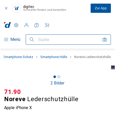
digitec
Zur App
Schneller finden und bestellen
Einstellungen
Kundenkonto
Vergleichslisten
Merklisten
Warenkorb
Navigation nach Kategorien
Menü
Suche
Smartphone Schutz
Smartphone Hülle
Noreve Lederschutzhülle
2 Bilder
CHF
71.90
Noreve
Lederschutzhülle
Apple iPhone X