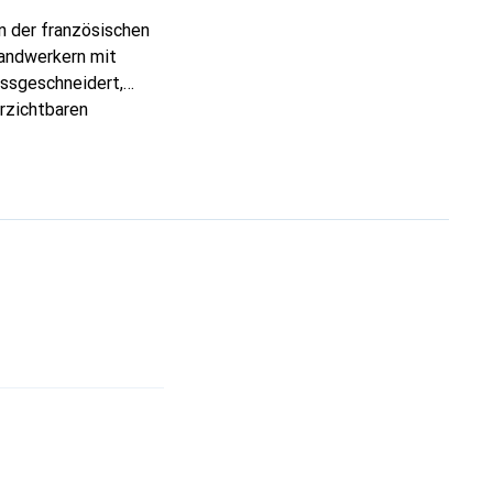
n der französischen
Handwerkern mit
assgeschneidert,
erzichtbaren
 ist die Marke Noreve