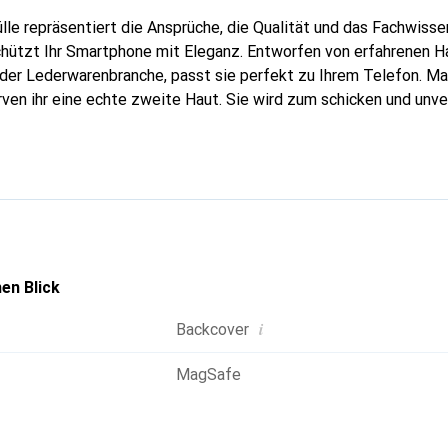
lle repräsentiert die Ansprüche, die Qualität und das Fachwisse
chützt Ihr Smartphone mit Eleganz. Entworfen von erfahrenen 
n der Lederwarenbranche, passt sie perfekt zu Ihrem Telefon. M
urven ihr eine echte zweite Haut. Sie wird zum schicken und unv
tphone. International anerkannt für ihre hochwertigen Produkte
ür eine anspruchsvolle Klientel.
en Blick
i
Backcover
MagSafe