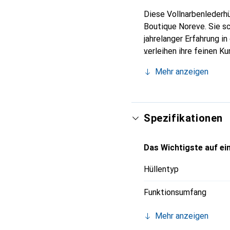
Diese Vollnarbenlederhü
Boutique Noreve. Sie s
jahrelanger Erfahrung i
verleihen ihre feinen K
Accessoire für Ihr Smar
Mehr anzeigen
eine zuverlässige Wahl f
Spezifikationen
Das Wichtigste auf ein
Hüllentyp
Funktionsumfang
Mehr anzeigen