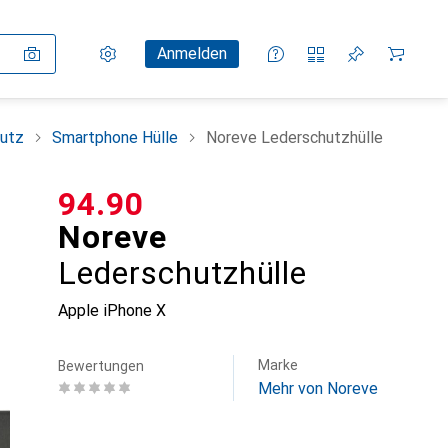
Einstellungen
Kundenkonto
Vergleichslisten
Merklisten
Warenkorb
Anmelden
utz
Smartphone Hülle
Noreve Lederschutzhülle
CHF
94.90
Noreve
Lederschutzhülle
Apple iPhone X
Marke
Bewertungen
Mehr von Noreve