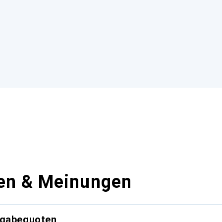
en & Meinungen
kgabequoten