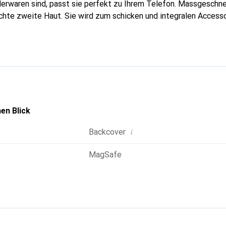
erwaren sind, passt sie perfekt zu Ihrem Telefon. Massgeschnei
echte zweite Haut. Sie wird zum schicken und integralen Accessoi
al anerkannt für ihre hochwertigen Produkte ist die Marke Nore
 Kundschaft.
en Blick
i
Backcover
MagSafe
g