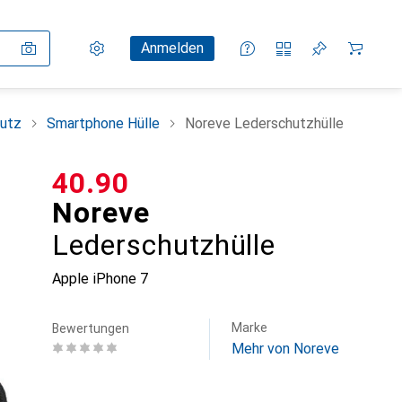
Einstellungen
Kundenkonto
Vergleichslisten
Merklisten
Warenkorb
Anmelden
utz
Smartphone Hülle
Noreve Lederschutzhülle
CHF
40.90
Noreve
Lederschutzhülle
Apple iPhone 7
Marke
Bewertungen
Mehr von Noreve