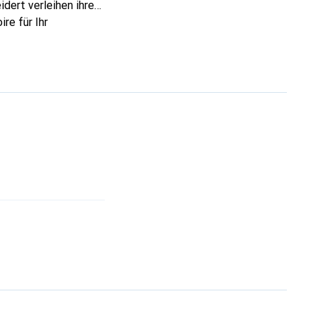
dert verleihen ihre
re für Ihr
ve eine sichere Wahl