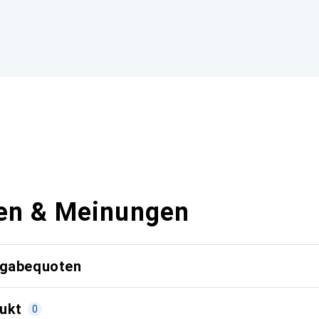
en & Meinungen
kgabequoten
ukt
0