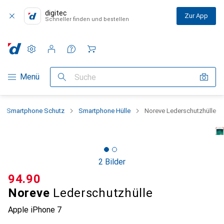
digitec
Zur App
Schneller finden und bestellen
Einstellungen
Kundenkonto
Vergleichslisten
Merklisten
Warenkorb
Navigation nach Kategorien
Menü
Suche
Smartphone Schutz
Smartphone Hülle
Noreve Lederschutzhülle
2 Bilder
CHF
94.90
Noreve
Lederschutzhülle
Apple iPhone 7