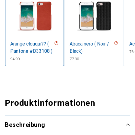
Arange clouqui?? (
Abaca nero ( Noir /
Ac
Pantone #D33108 )
Black)
CH
76.
CHF
94.90
CHF
77.90
Produktinformationen
Beschreibung