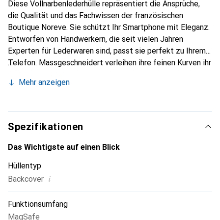
Diese Vollnarbenlederhülle repräsentiert die Ansprüche,
die Qualität und das Fachwissen der französischen
Boutique Noreve. Sie schützt Ihr Smartphone mit Eleganz.
Entworfen von Handwerkern, die seit vielen Jahren
Experten für Lederwaren sind, passt sie perfekt zu Ihrem
Telefon. Massgeschneidert verleihen ihre feinen Kurven ihr
eine echte zweite Haut. Sie wird zum schicken und
Mehr anzeigen
unverzichtbaren Accessoire für Ihr Smartphone.
International anerkannt für ihre hochwertigen Produkte ist
die Marke Noreve eine sichere Wahl für eine
anspruchsvolle Kundschaft.
Spezifikationen
Das Wichtigste auf einen Blick
Hüllentyp
i
Backcover
Funktionsumfang
MagSafe