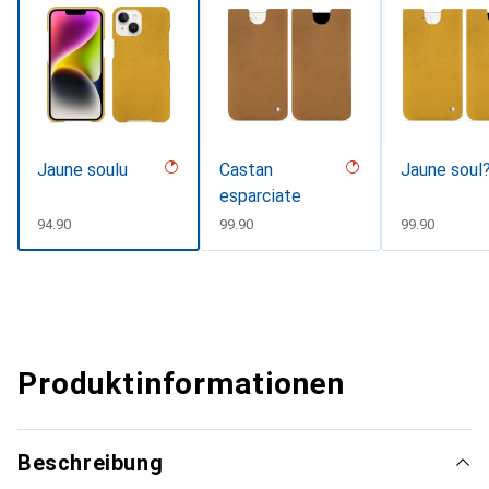
Jaune soulu
Castan
Jaune soul
esparciate
CHF
94.90
CHF
99.90
CHF
99.90
Produktinformationen
Beschreibung