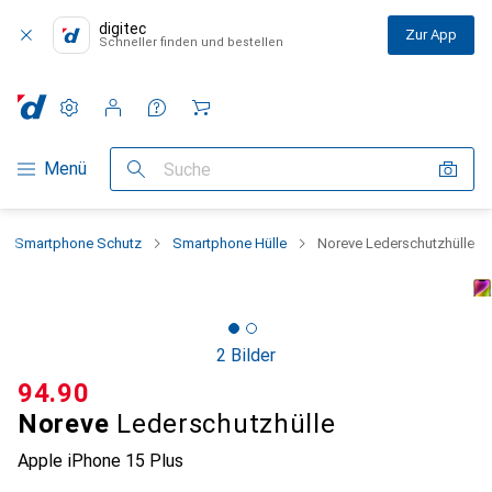
digitec
Zur App
Schneller finden und bestellen
Einstellungen
Kundenkonto
Vergleichslisten
Merklisten
Warenkorb
Navigation nach Kategorien
Menü
Suche
Smartphone Schutz
Smartphone Hülle
Noreve Lederschutzhülle
2 Bilder
CHF
94.90
Noreve
Lederschutzhülle
Apple iPhone 15 Plus