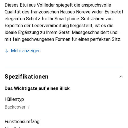
Dieses Etui aus Vollleder spiegelt die anspruchsvolle
Qualität des französischen Hauses Noreve wider. Es bietet
eleganten Schutz für Ihr Smartphone. Seit Jahren von
Experten der Lederverarbeitung hergestellt, ist es die
ideale Ergänzung zu Ihrem Gerät. Massgeschneidert und
mit fein geschwungenen Formen für einen perfekten Sitz.
Ein elegantes Accessoire und das ideale Gewand für Ihr
Mehr anzeigen
Smartphone. Die Marke Noreve ist international für ihre
hochwertigen Produkte bekannt und stets eine gute Wahl
für den anspruchsvollen Kunden.
Spezifikationen
Das Wichtigste auf einen Blick
Hüllentyp
i
Backcover
Funktionsumfang