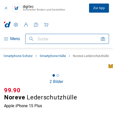
digitec
Zur App
Schneller finden und bestellen
Einstellungen
Kundenkonto
Vergleichslisten
Merklisten
Warenkorb
Navigation nach Kategorien
Menü
Suche
Smartphone Schutz
Smartphone Hülle
Noreve Lederschutzhülle
2 Bilder
CHF
99.90
Noreve
Lederschutzhülle
Apple iPhone 15 Plus