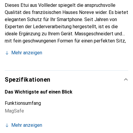
Dieses Etui aus Vollleder spiegelt die anspruchsvolle
Qualität des französischen Hauses Noreve wider. Es bietet
eleganten Schutz für Ihr Smartphone. Seit Jahren von
Experten der Lederverarbeitung hergestellt, ist es die
ideale Ergänzung zu Ihrem Gerät. Massgeschneidert und
mit fein geschwungenen Formen für einen perfekten Sitz,
ist es ein elegantes Accessoire und das ideale Gewand für
Mehr anzeigen
Ihr Smartphone. Die Marke Noreve ist international für ihre
hochwertigen Produkte bekannt und stets eine gute Wahl
für den anspruchsvollen Kunden.
Spezifikationen
Das Wichtigste auf einen Blick
Funktionsumfang
MagSafe
Mehr anzeigen