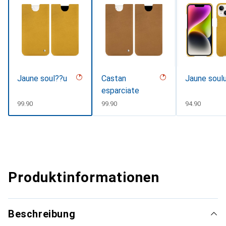
Jaune soul??u
Castan
Jaune soul
esparciate
CHF
99.90
CHF
99.90
CHF
94.90
Produktinformationen
Beschreibung