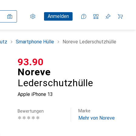
Einstellungen
Kundenkonto
Vergleichslisten
Merklisten
Warenkorb
Anmelden
utz
Smartphone Hülle
Noreve Lederschutzhülle
CHF
93.90
Noreve
Lederschutzhülle
Apple iPhone 13
Marke
Bewertungen
Mehr von Noreve