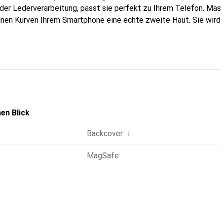
n der Lederverarbeitung, passt sie perfekt zu Ihrem Telefon. M
feinen Kurven Ihrem Smartphone eine echte zweite Haut. Sie wir
ire. Die Marke Noreve ist international für ihre hochwertigen 
ahl für eine anspruchsvolle Kundschaft.
en Blick
i
Backcover
MagSafe