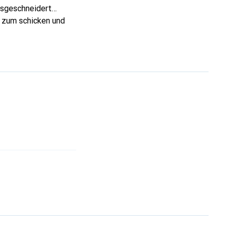
assgeschneidert
d zum schicken und
Produkte anerkannt