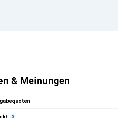
en & Meinungen
kgabequoten
ukt
0