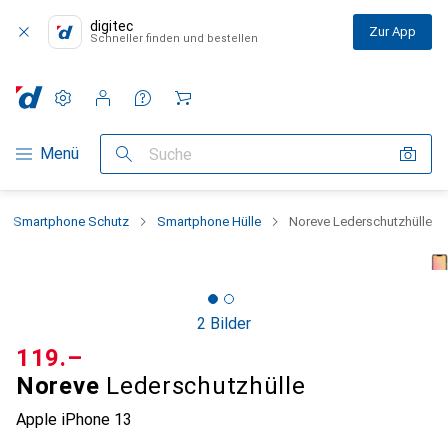
digitec
Zur App
Schneller finden und bestellen
Einstellungen
Kundenkonto
Vergleichslisten
Merklisten
Warenkorb
Navigation nach Kategorien
Menü
Suche
Smartphone Schutz
Smartphone Hülle
Noreve Lederschutzhülle
2 Bilder
CHF
119.–
Noreve
Lederschutzhülle
Apple iPhone 13