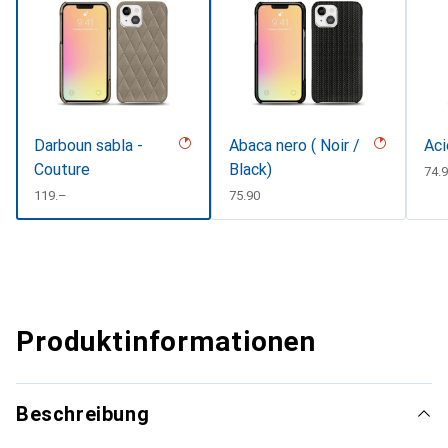
Darboun sabla -
Abaca nero ( Noir /
Aci
Couture
Black)
CHF
74.
CHF
119.–
CHF
75.90
Produktinformationen
Beschreibung