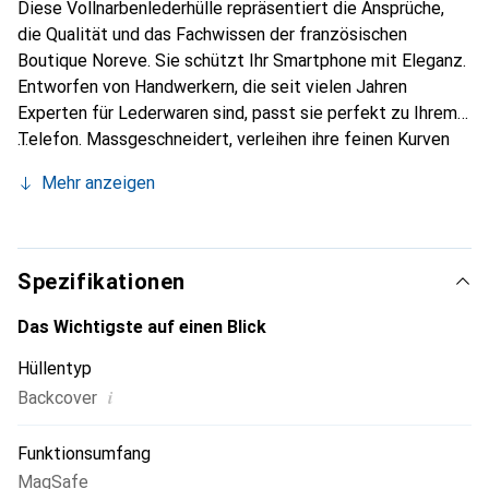
Diese Vollnarbenlederhülle repräsentiert die Ansprüche,
die Qualität und das Fachwissen der französischen
Boutique Noreve. Sie schützt Ihr Smartphone mit Eleganz.
Entworfen von Handwerkern, die seit vielen Jahren
Experten für Lederwaren sind, passt sie perfekt zu Ihrem
Telefon. Massgeschneidert, verleihen ihre feinen Kurven
ihr eine echte zweite Haut. Sie wird zum schicken und
Mehr anzeigen
unverzichtbaren Accessoire Ihres Smartphones.
International anerkannt für ihre hochwertigen Produkte ist
die Marke Noreve eine sichere Wahl für eine
anspruchsvolle Klientel.
Spezifikationen
Das Wichtigste auf einen Blick
Hüllentyp
i
Backcover
Funktionsumfang
MagSafe