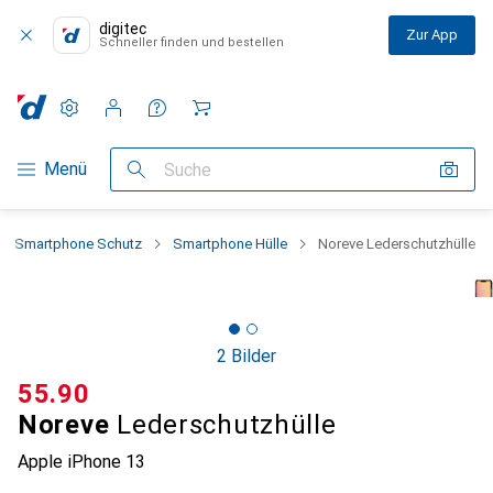
digitec
Zur App
Schneller finden und bestellen
Einstellungen
Kundenkonto
Vergleichslisten
Merklisten
Warenkorb
Navigation nach Kategorien
Menü
Suche
Smartphone Schutz
Smartphone Hülle
Noreve Lederschutzhülle
2 Bilder
CHF
55.90
Noreve
Lederschutzhülle
Apple iPhone 13