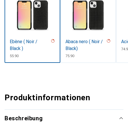
Ebène ( Noir /
Abaca nero ( Noir /
Aci
Black )
Black)
CHF
74.
CHF
55.90
CHF
75.90
Produktinformationen
Beschreibung