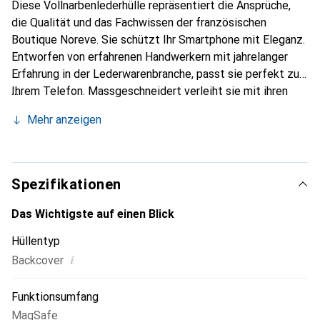
Diese Vollnarbenlederhülle repräsentiert die Ansprüche,
die Qualität und das Fachwissen der französischen
Boutique Noreve. Sie schützt Ihr Smartphone mit Eleganz.
Entworfen von erfahrenen Handwerkern mit jahrelanger
Erfahrung in der Lederwarenbranche, passt sie perfekt zu
Ihrem Telefon. Massgeschneidert verleiht sie mit ihren
feinen Kurven Ihrem Smartphone eine echte zweite Haut.
Mehr anzeigen
Sie wird zum schicken und unverzichtbaren Accessoire.
International anerkannt für ihre hochwertigen Produkte ist
die Marke Noreve eine zuverlässige Wahl für eine
anspruchsvolle Kundschaft.
Spezifikationen
Das Wichtigste auf einen Blick
Hüllentyp
i
Backcover
Funktionsumfang
MagSafe