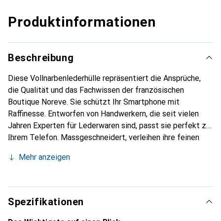
Produktinformationen
Beschreibung
Diese Vollnarbenlederhülle repräsentiert die Ansprüche,
die Qualität und das Fachwissen der französischen
Boutique Noreve. Sie schützt Ihr Smartphone mit
Raffinesse. Entworfen von Handwerkern, die seit vielen
Jahren Experten für Lederwaren sind, passt sie perfekt zu
Ihrem Telefon. Massgeschneidert, verleihen ihre feinen
Kurven ihr eine echte zweite Haut. Sie wird zum schicken
Mehr anzeigen
und integralen Accessoire Ihres Smartphones. International
anerkannt für ihre hochwertigen Produkte ist die Marke
Noreve eine sichere Wahl für eine anspruchsvolle Klientel.
Spezifikationen