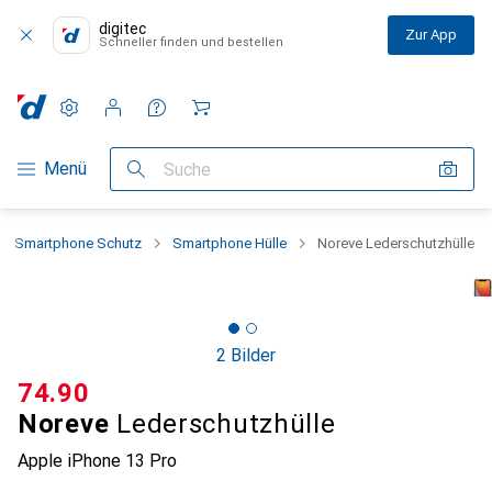
digitec
Zur App
Schneller finden und bestellen
Einstellungen
Kundenkonto
Vergleichslisten
Merklisten
Warenkorb
Navigation nach Kategorien
Menü
Suche
Smartphone Schutz
Smartphone Hülle
Noreve Lederschutzhülle
2 Bilder
CHF
74.90
Noreve
Lederschutzhülle
Apple iPhone 13 Pro