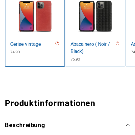
Cerise vintage
Abaca nero ( Noir /
A
Black)
CHF
74.90
C
74
CHF
75.90
Produktinformationen
Beschreibung