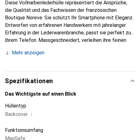
Diese Vollnarbenlederhülle repräsentiert die Ansprüche,
die Qualität und das Fachwissen der französischen
Boutique Noreve. Sie schützt Ihr Smartphone mit Eleganz.
Entworfen von erfahrenen Handwerkern mit jahrelanger
Erfahrung in der Lederwarenbranche, passt sie perfekt zu
Ihrem Telefon. Massgeschneidert, verleihen ihre feinen
Kurven ihr eine echte zweite Haut. Sie wird zum schicken
Mehr anzeigen
und unverzichtbaren Accessoire für Ihr Smartphone.
International anerkannt für ihre hochwertigen Produkte ist
die Marke Noreve eine zuverlässige Wahl für eine
anspruchsvolle Kundschaft.
Spezifikationen
Das Wichtigste auf einen Blick
Hüllentyp
i
Backcover
Funktionsumfang
MagSafe