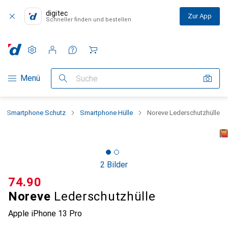
digitec
Zur App
Schneller finden und bestellen
Einstellungen
Kundenkonto
Vergleichslisten
Merklisten
Warenkorb
Navigation nach Kategorien
Menü
Suche
Smartphone Schutz
Smartphone Hülle
Noreve Lederschutzhülle
2 Bilder
CHF
74.90
Noreve
Lederschutzhülle
Apple iPhone 13 Pro