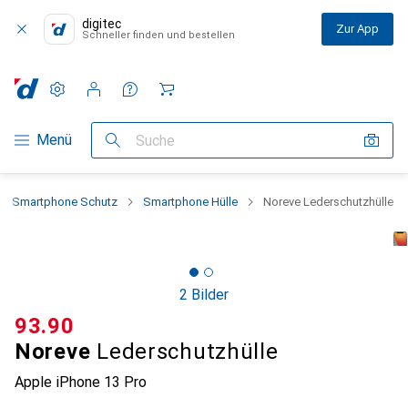
digitec
Zur App
Schneller finden und bestellen
Einstellungen
Kundenkonto
Vergleichslisten
Merklisten
Warenkorb
Navigation nach Kategorien
Menü
Suche
Smartphone Schutz
Smartphone Hülle
Noreve Lederschutzhülle
2 Bilder
CHF
93.90
Noreve
Lederschutzhülle
Apple iPhone 13 Pro