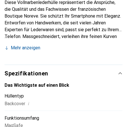
Diese Vollnarbenlederhülle repräsentiert die Ansprüche,
die Qualität und das Fachwissen der französischen
Boutique Noreve. Sie schützt Ihr Smartphone mit Eleganz.
Entworfen von Handwerkern, die seit vielen Jahren
Experten für Lederwaren sind, passt sie perfekt zu Ihrem
Telefon. Massgeschneidert, verleihen ihre feinen Kurven
ihr eine echte zweite Haut. Sie wird zum schicken und
Mehr anzeigen
unverzichtbaren Accessoire Ihres Smartphones.
International anerkannt für ihre hochwertigen Produkte ist
die Marke Noreve eine sichere Wahl für eine
anspruchsvolle Klientel.
Spezifikationen
Das Wichtigste auf einen Blick
Hüllentyp
i
Backcover
Funktionsumfang
MagSafe