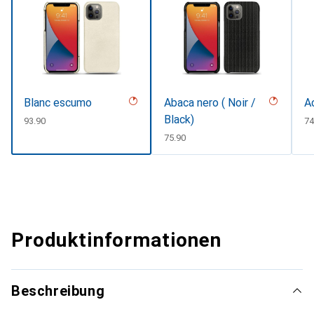
Blanc escumo
Abaca nero ( Noir /
A
Black)
CHF
93.90
C
74
CHF
75.90
Produktinformationen
Beschreibung