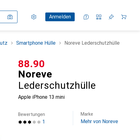
Einstellungen
Kundenkonto
Vergleichslisten
Merklisten
Warenkorb
Anmelden
utz
Smartphone Hülle
Noreve Lederschutzhülle
CHF
88.90
Noreve
Lederschutzhülle
Apple iPhone 13 mini
Marke
Bewertungen
Mehr von Noreve
1