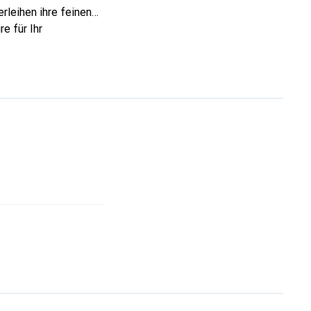
rleihen ihre feinen
e für Ihr
ve eine sichere Wahl