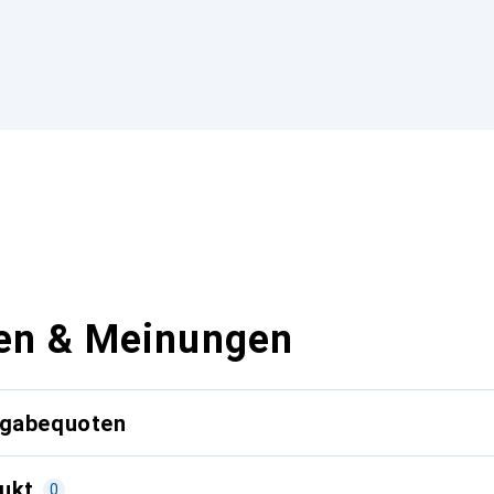
en & Meinungen
kgabequoten
ukt
0