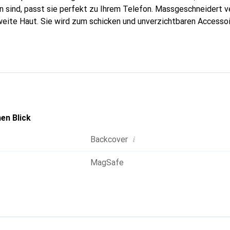
 sind, passt sie perfekt zu Ihrem Telefon. Massgeschneidert ve
weite Haut. Sie wird zum schicken und unverzichtbaren Accessoir
al anerkannt für ihre hochwertigen Produkte ist die Marke Nore
 Kundschaft.
en Blick
i
Backcover
MagSafe