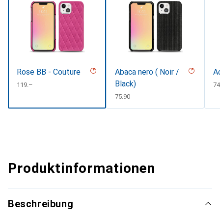
Rose BB - Couture
Abaca nero ( Noir /
A
Black)
CHF
119.–
C
74
CHF
75.90
Produktinformationen
Beschreibung