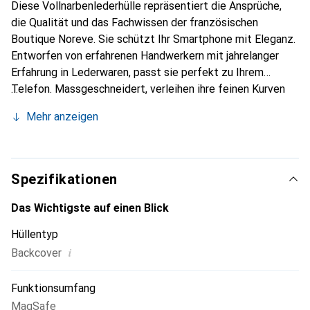
Diese Vollnarbenlederhülle repräsentiert die Ansprüche,
die Qualität und das Fachwissen der französischen
Boutique Noreve. Sie schützt Ihr Smartphone mit Eleganz.
Entworfen von erfahrenen Handwerkern mit jahrelanger
Erfahrung in Lederwaren, passt sie perfekt zu Ihrem
Telefon. Massgeschneidert, verleihen ihre feinen Kurven
ihr eine echte zweite Haut. Sie wird zum schicken und
Mehr anzeigen
unverzichtbaren Accessoire für Ihr Smartphone.
International anerkannt für ihre hochwertigen Produkte ist
die Marke Noreve eine zuverlässige Wahl für eine
anspruchsvolle Klientel.
Spezifikationen
Das Wichtigste auf einen Blick
Hüllentyp
i
Backcover
Funktionsumfang
MagSafe