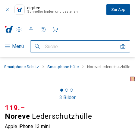
digitec
Zur App
Schneller finden und bestellen
Einstellungen
Kundenkonto
Vergleichslisten
Merklisten
Warenkorb
Navigation nach Kategorien
Menü
Suche
Smartphone Schutz
Smartphone Hülle
Noreve Lederschutzhülle
3 Bilder
CHF
119.–
Noreve
Lederschutzhülle
Apple iPhone 13 mini