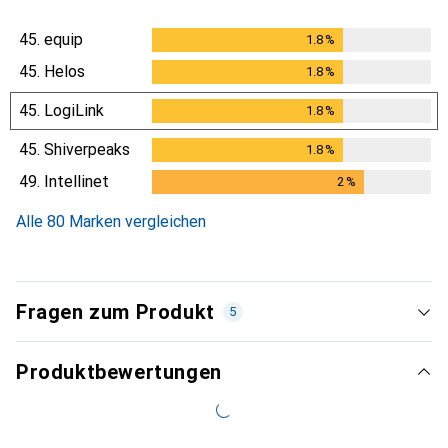
45.
equip
1.8
%
1.8
%
45.
Helos
1.8
%
1.8
%
45.
LogiLink
1.8
%
1.8
%
45.
Shiverpeaks
1.8
%
1.8
%
49.
Intellinet
2
%
2
%
Alle 80 Marken vergleichen
Fragen zum Produkt
5
Produktbewertungen