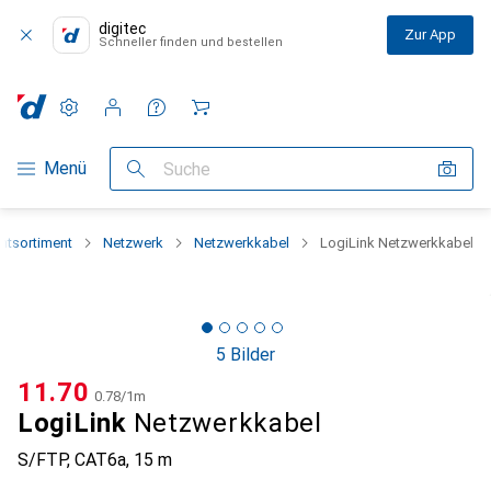
digitec
Zur App
Schneller finden und bestellen
Einstellungen
Kundenkonto
Vergleichslisten
Merklisten
Warenkorb
Navigation nach Kategorien
Menü
Suche
tsortiment
Netzwerk
Netzwerkkabel
LogiLink Netzwerkkabel
5 Bilder
CHF
11.70
CHF
0.78
/
1m
LogiLink
Netzwerkkabel
S/FTP, CAT6a, 15 m