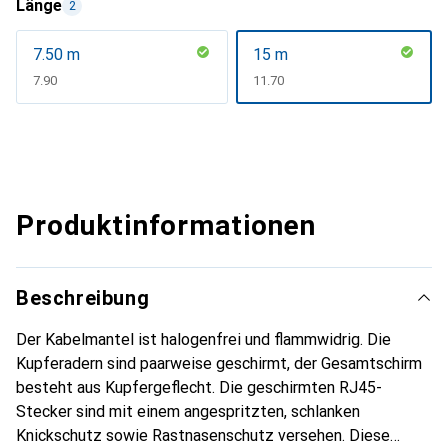
Länge
2
7.50 m
15 m
CHF
7.90
CHF
11.70
Produktinformationen
Beschreibung
Der Kabelmantel ist halogenfrei und flammwidrig. Die
Kupferadern sind paarweise geschirmt, der Gesamtschirm
besteht aus Kupfergeflecht. Die geschirmten RJ45-
Stecker sind mit einem angespritzten, schlanken
Knickschutz sowie Rastnasenschutz versehen. Diese