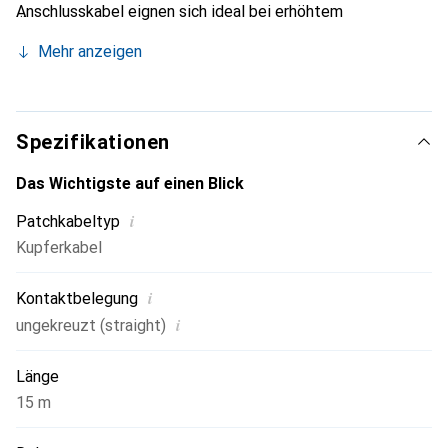
Anschlusskabel eignen sich ideal bei erhöhtem
Bandbreitenbedarf von 10-Gigabit-Ethernet (10GBASE-T)
Mehr anzeigen
und Strecken bis 100 m.
Spezifikationen
Das Wichtigste auf einen Blick
i
Patchkabeltyp
Kupferkabel
i
Kontaktbelegung
i
ungekreuzt (straight)
Länge
15 m