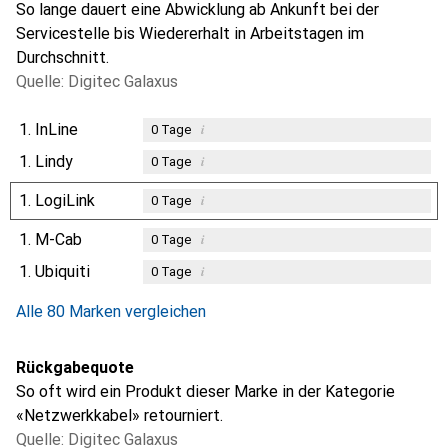
So lange dauert eine Abwicklung ab Ankunft bei der
Servicestelle bis Wiedererhalt in Arbeitstagen im
Durchschnitt.
Quelle: Digitec Galaxus
1.
InLine
i
0
Tage
1.
Lindy
i
0
Tage
1.
LogiLink
i
0
Tage
1.
M-Cab
i
0
Tage
1.
Ubiquiti
i
0
Tage
Alle 80 Marken vergleichen
Rückgabequote
So oft wird ein Produkt dieser Marke in der Kategorie
«Netzwerkkabel» retourniert.
Quelle: Digitec Galaxus