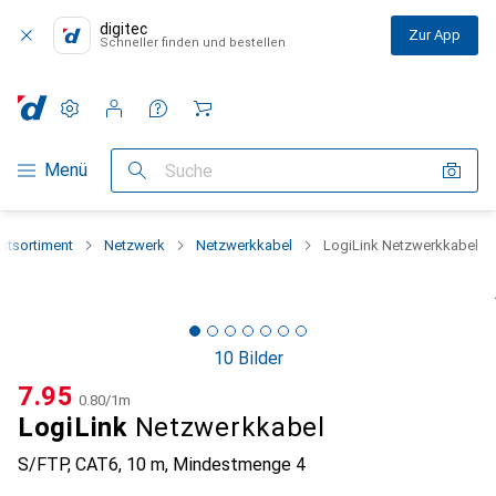
digitec
Zur App
Schneller finden und bestellen
Einstellungen
Kundenkonto
Vergleichslisten
Merklisten
Warenkorb
Navigation nach Kategorien
Menü
Suche
tsortiment
Netzwerk
Netzwerkkabel
LogiLink Netzwerkkabel
10 Bilder
CHF
7.95
CHF
0.80
/
1m
LogiLink
Netzwerkkabel
S/FTP, CAT6, 10 m
,
Mindestmenge
4