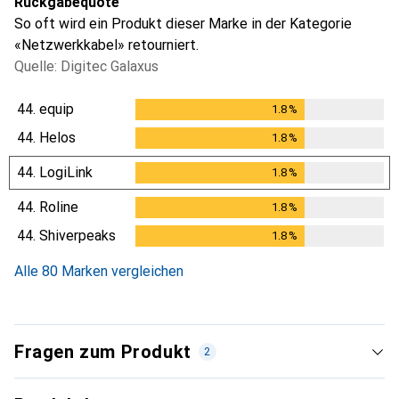
Rückgabequote
So oft wird ein Produkt dieser Marke in der Kategorie
«Netzwerkkabel» retourniert.
Quelle: Digitec Galaxus
44.
equip
1.8
%
1.8
%
44.
Helos
1.8
%
1.8
%
44.
LogiLink
1.8
%
1.8
%
44.
Roline
1.8
%
1.8
%
44.
Shiverpeaks
1.8
%
1.8
%
Alle 80 Marken vergleichen
Fragen zum Produkt
2