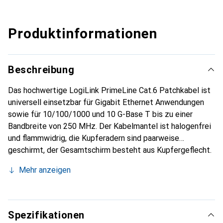
Produktinformationen
Beschreibung
Das hochwertige LogiLink PrimeLine Cat.6 Patchkabel ist
universell einsetzbar für Gigabit Ethernet Anwendungen
sowie für 10/100/1000 und 10 G-Base T bis zu einer
Bandbreite von 250 MHz. Der Kabelmantel ist halogenfrei
und flammwidrig, die Kupferadern sind paarweise
geschirmt, der Gesamtschirm besteht aus Kupfergeflecht.
Die geschirmten RJ45 Stecker sind mit einem
Mehr anzeigen
angespritzten, schlanken Knickschutz sowie
Rastnasenschutz versehen. Sie sind in verschiedenen
Farben und Längen erhältlich.
Spezifikationen