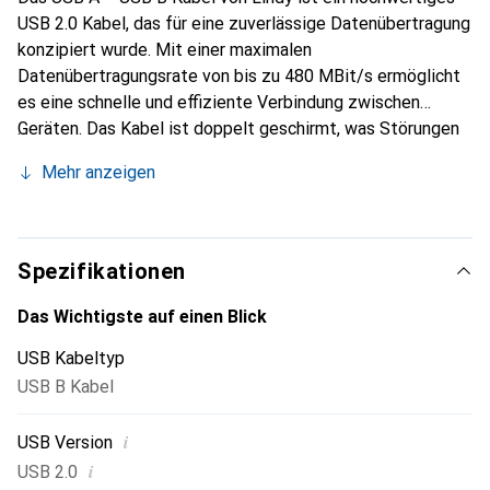
USB 2.0 Kabel, das für eine zuverlässige Datenübertragung
konzipiert wurde. Mit einer maximalen
Datenübertragungsrate von bis zu 480 MBit/s ermöglicht
es eine schnelle und effiziente Verbindung zwischen
Geräten. Das Kabel ist doppelt geschirmt, was Störungen
minimiert und die Signalqualität verbessert. Es ist in einer
Mehr anzeigen
transparenten Ausführung mit rotem Knickschutz
gestaltet, was nicht nur für eine ansprechende Optik sorgt,
sondern auch die Langlebigkeit des Kabels erhöht. Die
Länge von 3 Metern bietet ausreichend Flexibilität für
Spezifikationen
verschiedene Anwendungen, sei es im Büro oder zu Hause.
Das Kabel ist mit USB-A und USB-B Anschlüssen
Das Wichtigste auf einen Blick
ausgestattet, was es vielseitig einsetzbar macht, um
USB Kabeltyp
verschiedene Geräte zu verbinden. Die Verwendung von
USB B Kabel
Kupfer als Innenleitermaterial gewährleistet eine optimale
Leitfähigkeit und Leistung.
i
USB Version
i
USB 2.0