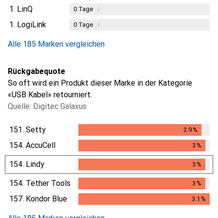
1.
LinQ
i
0
Tage
1.
LogiLink
i
0
Tage
Alle 185 Marken vergleichen
Rückgabequote
So oft wird ein Produkt dieser Marke in der Kategorie
«USB Kabel» retourniert.
Quelle: Digitec Galaxus
151.
Setty
2.9
%
2.9
%
154.
AccuCell
3
%
3
%
154.
Lindy
3
%
3
%
154.
Tether Tools
3
%
3
%
157.
Kondor Blue
3.1
%
3.1
%