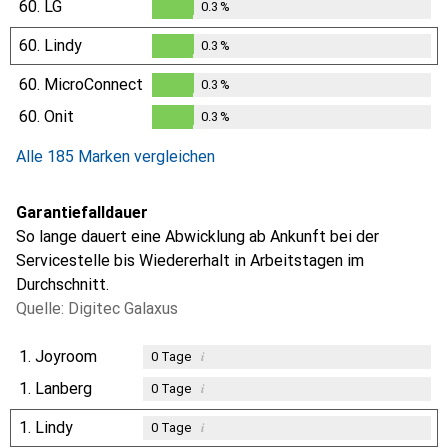
60.
LG
0.3
%
0.3
%
60.
Lindy
0.3
%
0.3
%
60.
MicroConnect
0.3
%
0.3
%
60.
Onit
0.3
%
0.3
%
Alle 185 Marken vergleichen
Garantiefalldauer
So lange dauert eine Abwicklung ab Ankunft bei der
Servicestelle bis Wiedererhalt in Arbeitstagen im
Durchschnitt.
Quelle: Digitec Galaxus
1.
Joyroom
i
0
Tage
1.
Lanberg
i
0
Tage
1.
Lindy
i
0
Tage