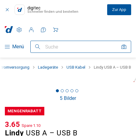
digitec
Zur App
Schneller finden und bestellen
Einstellungen
Kundenkonto
Vergleichslisten
Merklisten
Warenkorb
Navigation nach Kategorien
Menü
Suche
Stromversorgung
Ladegeräte
USB Kabel
Lindy USB A – USB B
5 Bilder
MENGENRABATT
CHF
3.65
Spare
CHF
1.10
Lindy
USB A – USB B