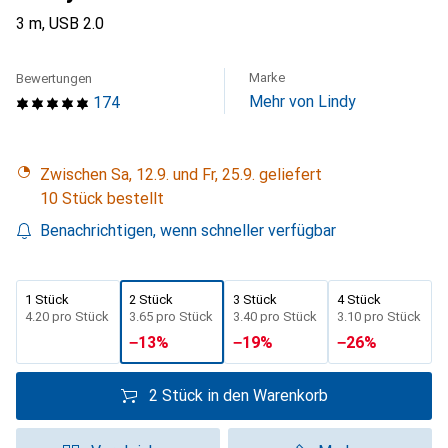
3 m, USB 2.0
Marke
Bewertungen
Mehr von Lindy
174
Zwischen Sa, 12.9. und Fr, 25.9. geliefert
10 Stück bestellt
Benachrichtigen, wenn schneller verfügbar
1 Stück
2 Stück
3 Stück
4 Stück
CHF
4.20
pro Stück
CHF
3.65
pro Stück
CHF
3.40
pro Stück
CHF
3.10
pro Stück
−
13
%
−
19
%
−
26
%
2 Stück in den Warenkorb