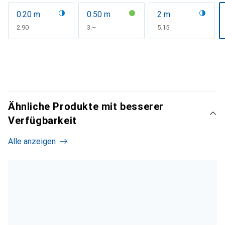
0.20 m
0.50 m
2 m
CHF
2.90
CHF
3.–
CHF
5.15
Ähnliche Produkte mit besserer
Verfügbarkeit
Alle anzeigen