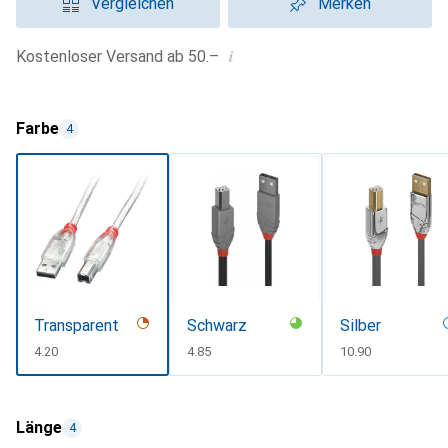
Vergleichen
Merken
i
Kostenloser Versand ab 50.–
Farbe
4
Transparent
Schwarz
Silber
CHF
4.20
CHF
4.85
CHF
10.90
Länge
4