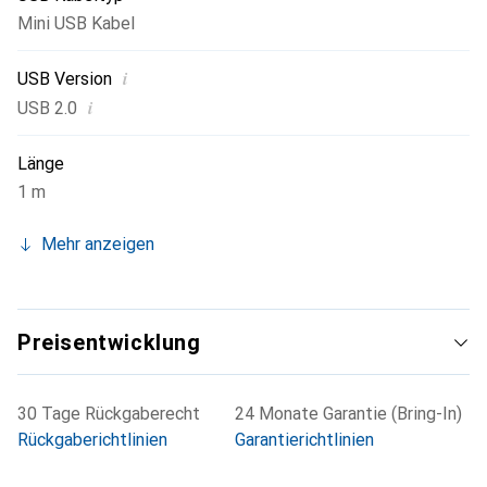
eine sichere Verbindung.
Mini USB Kabel
i
USB Version
i
USB 2.0
Länge
1 m
Mehr anzeigen
Preisentwicklung
30 Tage Rückgaberecht
24 Monate Garantie (Bring-In)
Rückgaberichtlinien
Garantierichtlinien