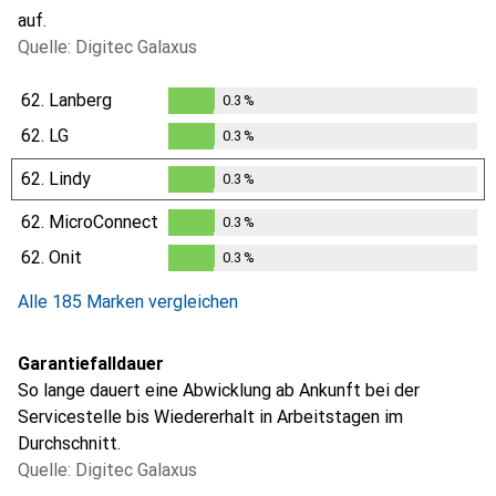
auf.
Quelle: Digitec Galaxus
62.
Lanberg
0.3
%
0.3
%
62.
LG
0.3
%
0.3
%
62.
Lindy
0.3
%
0.3
%
62.
MicroConnect
0.3
%
0.3
%
62.
Onit
0.3
%
0.3
%
Alle 185 Marken vergleichen
Garantiefalldauer
So lange dauert eine Abwicklung ab Ankunft bei der
Servicestelle bis Wiedererhalt in Arbeitstagen im
Durchschnitt.
Quelle: Digitec Galaxus