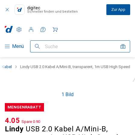
digitec
Zur App
Schneller finden und bestellen
Einstellungen
Kundenkonto
Vergleichslisten
Merklisten
Warenkorb
Navigation nach Kategorien
Menü
Suche
 Kabel
Lindy USB 2.0 Kabel A/Mini-B, transparent, 1m USB High Speed
1 Bild
MENGENRABATT
CHF
4.05
Spare
CHF
0.90
Lindy
USB 2.0 Kabel A/Mini-B,