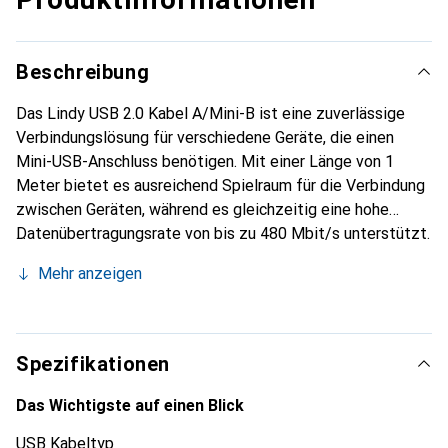
Beschreibung
Das Lindy USB 2.0 Kabel A/Mini-B ist eine zuverlässige
Verbindungslösung für verschiedene Geräte, die einen
Mini-USB-Anschluss benötigen. Mit einer Länge von 1
Meter bietet es ausreichend Spielraum für die Verbindung
zwischen Geräten, während es gleichzeitig eine hohe
Datenübertragungsrate von bis zu 480 Mbit/s unterstützt.
Das Kabel ist abwärtskompatibel zu USB 1.1 und 1.0, was
Mehr anzeigen
es vielseitig einsetzbar macht. Das transparente Design
mit rotem Knickschutz sorgt nicht nur für eine
ansprechende Optik, sondern schützt auch vor
Kabelbrüchen. Dieses Kabel eignet sich ideal für den
Spezifikationen
Anschluss von Kameras, Druckern und anderen Geräten, die
einen Mini-USB-Anschluss verwenden. Die geformte
Das Wichtigste auf einen Blick
Bauweise gewährleistet eine einfache Handhabung und
USB Kabeltyp