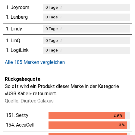
1.
Joyroom
i
0
Tage
1.
Lanberg
i
0
Tage
1.
Lindy
i
0
Tage
1.
LinQ
i
0
Tage
1.
LogiLink
i
0
Tage
Alle 185 Marken vergleichen
Rückgabequote
So oft wird ein Produkt dieser Marke in der Kategorie
«USB Kabel» retourniert.
Quelle: Digitec Galaxus
151.
Setty
2.9
%
2.9
%
154.
AccuCell
3
%
3
%