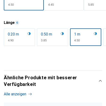
CHF
4.50
CHF
4.45
CHF
5.85
Länge
6
0.20 m
0.50 m
1 m
CHF
4.90
CHF
3.85
CHF
4.50
Ähnliche Produkte mit besserer
Verfügbarkeit
Alle anzeigen