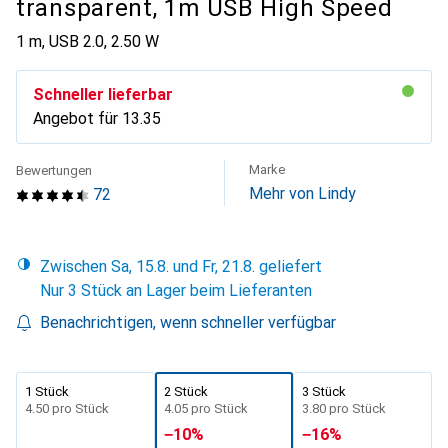
transparent, 1m USB High Speed
1 m, USB 2.0, 2.50 W
Schneller lieferbar
Angebot für
CHF
13.35
Marke
Bewertungen
Mehr von Lindy
72
Zwischen Sa, 15.8. und Fr, 21.8. geliefert
Nur 3 Stück an Lager beim Lieferanten
Benachrichtigen, wenn schneller verfügbar
1 Stück
2 Stück
3 Stück
CHF
4.50
pro Stück
CHF
4.05
pro Stück
CHF
3.80
pro Stück
−
10
%
−
16
%