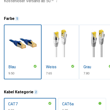
i
Kostenloser Versand ab 50.–
Farbe
5
Blau
Weiss
Grau
CHF
9.50
CHF
7.65
CHF
7.80
Kabel Kategorie
2
CAT7
CAT6a