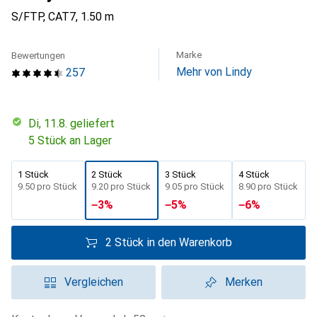
S/FTP, CAT7, 1.50 m
Marke
Bewertungen
Mehr von Lindy
257
Di, 11.8. geliefert
5 Stück an Lager
1 Stück
2 Stück
3 Stück
4 Stück
CHF
9.50
pro Stück
CHF
9.20
pro Stück
CHF
9.05
pro Stück
CHF
8.90
pro Stück
−
3
%
−
5
%
−
6
%
2 Stück in den Warenkorb
Vergleichen
Merken