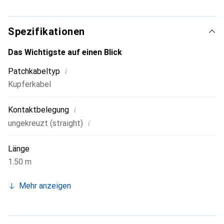
Netzwerk- und Schaltschränken etc. für Netzwerke bis
10GBaseT entwickelt. Diese Kabel werden nach der
Spezifikation ISO/IEC 11801 hergestellt und geprüft. Die
Spezifikationen
Kabel sind einzeln in einem Polybeutel verpackt.
Das Wichtigste auf einen Blick
i
Patchkabeltyp
Kupferkabel
i
Kontaktbelegung
i
ungekreuzt (straight)
Länge
1.50 m
Mehr anzeigen