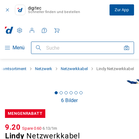
digitec
Zur App
Schneller finden und bestellen
Einstellungen
Kundenkonto
Vergleichslisten
Merklisten
Warenkorb
Navigation nach Kategorien
Menü
Suche
samtsortiment
Netzwerk
Netzwerkkabel
Lindy Netzwerkkabel
6 Bilder
MENGENRABATT
CHF
9.20
Spare
CHF
0.60
CHF
6.13
/
1m
Lindy
Netzwerkkabel