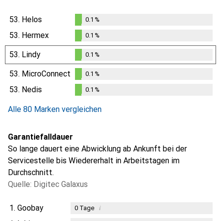
53.
Helos
0.1
%
0.1
%
53.
Hermex
0.1
%
0.1
%
53.
Lindy
0.1
%
0.1
%
53.
MicroConnect
0.1
%
0.1
%
53.
Nedis
0.1
%
0.1
%
Alle 80 Marken vergleichen
Garantiefalldauer
So lange dauert eine Abwicklung ab Ankunft bei der
Servicestelle bis Wiedererhalt in Arbeitstagen im
Durchschnitt.
Quelle: Digitec Galaxus
1.
Goobay
i
0
Tage