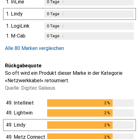
1.
InLine
i
0
Tage
1.
Lindy
i
0
Tage
1.
LogiLink
i
0
Tage
1.
M-Cab
i
0
Tage
Alle 80 Marken vergleichen
Rückgabequote
So oft wird ein Produkt dieser Marke in der Kategorie
«Netzwerkkabel» retourniert.
Quelle: Digitec Galaxus
49.
Intellinet
2
%
2
%
49.
Lightwin
2
%
2
%
49.
Lindy
2
%
2
%
49.
Metz Connect
2
%
2
%