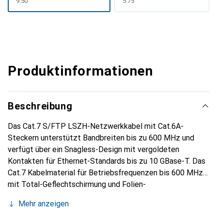
CHF
9.50
CHF
5.75
Produktinformationen
Beschreibung
Das Cat.7 S/FTP LSZH-Netzwerkkabel mit Cat.6A-
Steckern unterstützt Bandbreiten bis zu 600 MHz und
verfügt über ein Snagless-Design mit vergoldeten
Kontakten für Ethernet-Standards bis zu 10 GBase-T. Das
Cat.7 Kabelmaterial für Betriebsfrequenzen bis 600 MHz
mit Total-Geflechtschirmung und Folien-
Einzeladerschirmung (S/FTP) wurde für den Einsatz in
Mehr anzeigen
Rechenzentren, Serverräumen, Rackmontage von