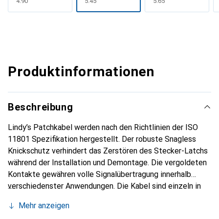
CHF
4.90
CHF
5.45
CHF
5.65
Produktinformationen
Beschreibung
Lindy’s Patchkabel werden nach den Richtlinien der ISO
11801 Spezifikation hergestellt. Der robuste Snagless
Knickschutz verhindert das Zerstören des Stecker-Latchs
während der Installation und Demontage. Die vergoldeten
Kontakte gewähren volle Signalübertragung innerhalb
verschiedenster Anwendungen. Die Kabel sind einzeln in
einem Polybag verpackt und in verschiedenen Kabelfarben
Mehr anzeigen
erhältlich, wodurch sie optimal für die Strukturierung von