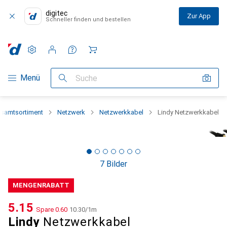
digitec
Zur App
Schneller finden und bestellen
Einstellungen
Kundenkonto
Vergleichslisten
Merklisten
Warenkorb
Navigation nach Kategorien
Menü
Suche
samtsortiment
Netzwerk
Netzwerkkabel
Lindy Netzwerkkabel
7 Bilder
MENGENRABATT
CHF
5.15
Spare
CHF
0.60
CHF
10.30
/
1m
Lindy
Netzwerkkabel