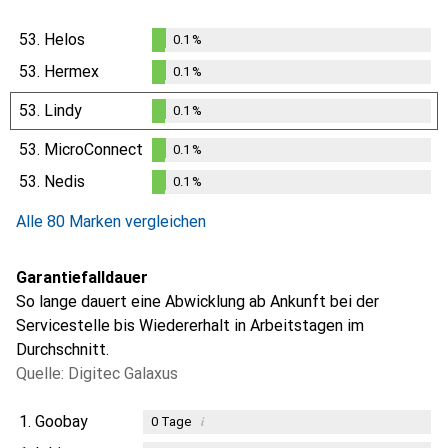
53.
Helos
0.1
%
0.1
%
53.
Hermex
0.1
%
0.1
%
53.
Lindy
0.1
%
0.1
%
53.
MicroConnect
0.1
%
0.1
%
53.
Nedis
0.1
%
0.1
%
Alle 80 Marken vergleichen
Garantiefalldauer
So lange dauert eine Abwicklung ab Ankunft bei der
Servicestelle bis Wiedererhalt in Arbeitstagen im
Durchschnitt.
Quelle: Digitec Galaxus
1.
Goobay
i
0
Tage