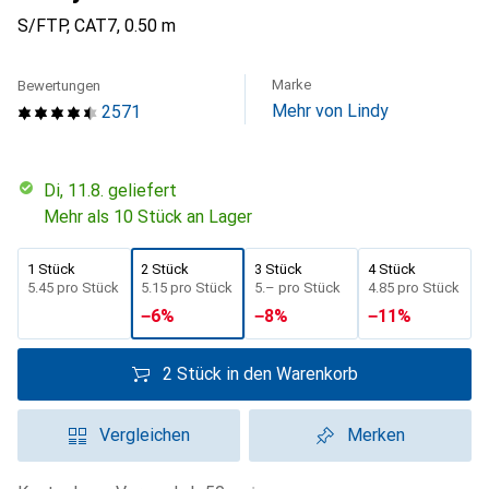
S/FTP, CAT7, 0.50 m
Marke
Bewertungen
Mehr von Lindy
2571
Di, 11.8. geliefert
Mehr als 10 Stück an Lager
1 Stück
2 Stück
3 Stück
4 Stück
CHF
5.45
pro Stück
CHF
5.15
pro Stück
CHF
5.–
pro Stück
CHF
4.85
pro Stück
−
6
%
−
8
%
−
11
%
2 Stück in den Warenkorb
Vergleichen
Merken