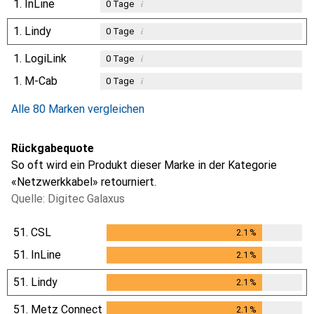
1.
InLine
i
0
Tage
1.
Lindy
i
0
Tage
1.
LogiLink
i
0
Tage
1.
M-Cab
i
0
Tage
Alle 80 Marken vergleichen
Rückgabequote
So oft wird ein Produkt dieser Marke in der Kategorie
«Netzwerkkabel» retourniert.
Quelle: Digitec Galaxus
51.
CSL
2.1
%
2.1
%
51.
InLine
2.1
%
2.1
%
51.
Lindy
2.1
%
2.1
%
51.
Metz Connect
2.1
%
2.1
%