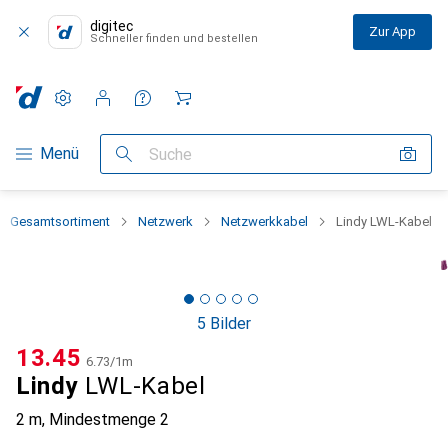
digitec
Zur App
Schneller finden und bestellen
Einstellungen
Kundenkonto
Vergleichslisten
Merklisten
Warenkorb
Navigation nach Kategorien
Menü
Suche
Gesamtsortiment
Netzwerk
Netzwerkkabel
Lindy LWL-Kabel
5 Bilder
CHF
13.45
CHF
6.73
/
1m
Lindy
LWL-Kabel
2 m
,
Mindestmenge
2