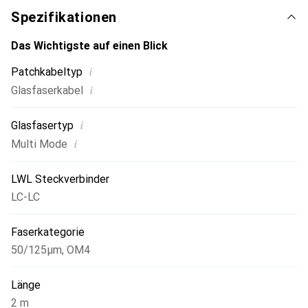
Spezifikationen
Das Wichtigste auf einen Blick
i
Patchkabeltyp
i
Glasfaserkabel
i
Glasfasertyp
i
Multi Mode
LWL Steckverbinder
LC-LC
Faserkategorie
50/125µm
,
OM4
Länge
2 m