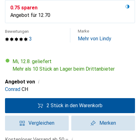
CHF
0.75
sparen
Angebot für
CHF
12.70
Marke
Bewertungen
Mehr von Lindy
3
Mi, 12.8. geliefert
Mehr als 10 Stück an Lager beim Drittanbieter
i
Angebot von
Conrad
CH
2 Stück in den Warenkorb
Vergleichen
Merken
i
Kostenloser Versand ab 50.–