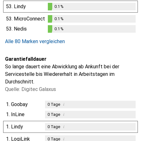
0.1
%
53.
Lindy
0.1
%
0.1
%
53.
MicroConnect
0.1
%
0.1
%
53.
Nedis
0.1
%
0.1
%
Alle 80 Marken vergleichen
Garantiefalldauer
So lange dauert eine Abwicklung ab Ankunft bei der
Servicestelle bis Wiedererhalt in Arbeitstagen im
Durchschnitt.
Quelle: Digitec Galaxus
1.
Goobay
i
0
Tage
1.
InLine
i
0
Tage
1.
Lindy
i
0
Tage
1.
LogiLink
i
0
Tage