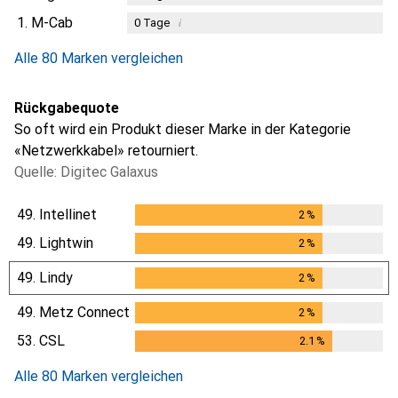
1.
M-Cab
i
0
Tage
Alle 80 Marken vergleichen
Rückgabequote
So oft wird ein Produkt dieser Marke in der Kategorie
«Netzwerkkabel» retourniert.
Quelle: Digitec Galaxus
49.
Intellinet
2
%
2
%
49.
Lightwin
2
%
2
%
49.
Lindy
2
%
2
%
49.
Metz Connect
2
%
2
%
53.
CSL
2.1
%
2.1
%
Alle 80 Marken vergleichen