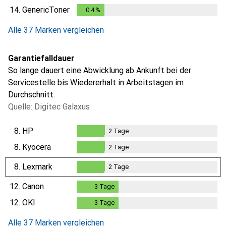
0.3
%
14.
GenericToner
0.4
%
0.4
%
Alle 37 Marken vergleichen
Garantiefalldauer
So lange dauert eine Abwicklung ab Ankunft bei der
Servicestelle bis Wiedererhalt in Arbeitstagen im
Durchschnitt.
Quelle: Digitec Galaxus
8.
HP
2
Tage
2
Tage
8.
Kyocera
2
Tage
2
Tage
8.
Lexmark
2
Tage
2
Tage
12.
Canon
3
Tage
3
Tage
12.
OKI
3
Tage
3
Tage
Alle 37 Marken vergleichen