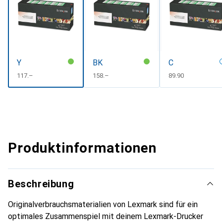
Y
BK
C
CHF
117.–
CHF
158.–
CHF
89.90
Produktinformationen
Beschreibung
Originalverbrauchsmaterialien von Lexmark sind für ein
optimales Zusammenspiel mit deinem Lexmark-Drucker