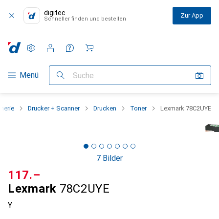
digitec
Zur App
Schneller finden und bestellen
Einstellungen
Kundenkonto
Vergleichslisten
Merklisten
Warenkorb
Navigation nach Kategorien
Menü
Suche
pherie
Drucker + Scanner
Drucken
Toner
Lexmark 78C2UYE
7 Bilder
CHF
117.–
Lexmark
78C2UYE
Y