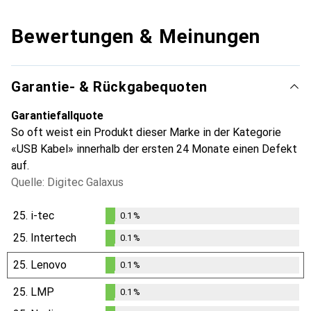
Bewertungen & Meinungen
Garantie- & Rückgabequoten
Garantiefallquote
So oft weist ein Produkt dieser Marke in der Kategorie
«USB Kabel» innerhalb der ersten 24 Monate einen Defekt
auf.
Quelle: Digitec Galaxus
25.
i-tec
0.1
%
0.1
%
25.
Intertech
0.1
%
0.1
%
25.
Lenovo
0.1
%
0.1
%
25.
LMP
0.1
%
0.1
%