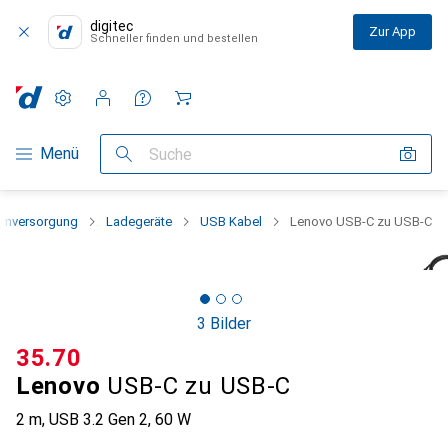
digitec
Zur App
Schneller finden und bestellen
Einstellungen
Kundenkonto
Vergleichslisten
Merklisten
Warenkorb
Navigation nach Kategorien
Menü
Suche
omversorgung
Ladegeräte
USB Kabel
Lenovo USB-C zu USB-C
3 Bilder
CHF
35.70
Lenovo
USB-C zu USB-C
2 m, USB 3.2 Gen 2, 60 W