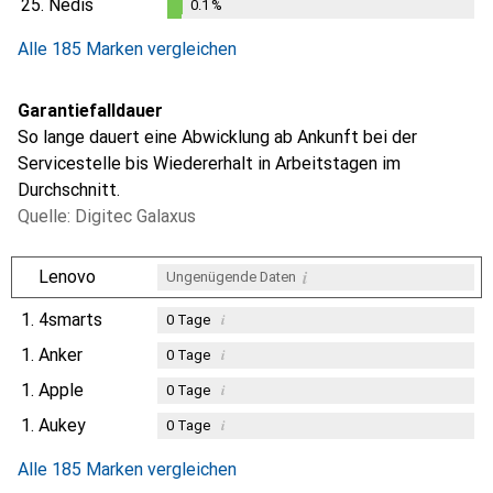
25.
Nedis
0.1
%
0.1
%
Alle 185 Marken vergleichen
Garantiefalldauer
So lange dauert eine Abwicklung ab Ankunft bei der
Servicestelle bis Wiedererhalt in Arbeitstagen im
Durchschnitt.
Quelle: Digitec Galaxus
i
Lenovo
Ungenügende Daten
1.
4smarts
i
0
Tage
1.
Anker
i
0
Tage
1.
Apple
i
0
Tage
1.
Aukey
i
0
Tage
Alle 185 Marken vergleichen