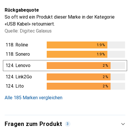
Rückgabequote
So oft wird ein Produkt dieser Marke in der Kategorie
«USB Kabel» retourniert.
Quelle: Digitec Galaxus
118.
Roline
1.9
%
1.9
%
118.
Sonero
1.9
%
1.9
%
124.
Lenovo
2
%
2
%
124.
Link2Go
2
%
2
%
124.
Lito
2
%
2
%
Alle 185 Marken vergleichen
Fragen zum Produkt
3