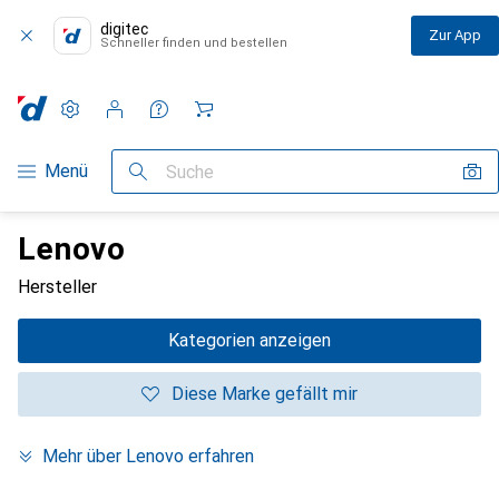
digitec
Zur App
Schneller finden und bestellen
Einstellungen
Kundenkonto
Vergleichslisten
Merklisten
Warenkorb
Navigation nach Kategorien
Menü
Suche
Lenovo
Hersteller
Kategorien anzeigen
Diese Marke gefällt mir
Mehr über Lenovo erfahren