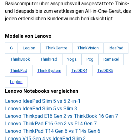
Basiscomputer über anspruchsvoll ausgestattete Think-
und Ideapads bis zum erstklassigen All-in-One-Gerät, das
jeden erdenklichen Kundenwunsch berücksichtigt.
Modelle von Lenovo
G
Legion
ThinkCentre
ThinkVision
IdeaPad
ThinkBook
ThinkPad
Yoga
Pcg
Ramaxel
ThinkPad
ThinkSystem
TruDDR4
TruDDR5
Legion
Lenovo Notebooks vergleichen
Lenovo IdeaPad Slim 5 vs 5 2-in-1
Lenovo IdeaPad Slim 5 vs Slim 3
Lenovo Thinkpad E16 Gen 2 vs ThinkBook 16 Gen 7
Lenovo ThinkPad E16 Gen 3 vs E14 Gen 7
Lenovo ThinkPad T14 Gen 6 vs T14s Gen 6
Lenovo V15 Gen 4 vs IdeaPad Slim 3