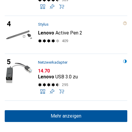
Stylus
Lenovo
Active Pen 2
409
Netzwerkadapter
CHF
14.70
Lenovo
USB 3.0 zu
295
Mehr anzeigen