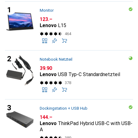
Monitor
CHF
123.–
Lenovo
L15
464
Notebook Netzteil
CHF
39.90
Lenovo
USB Typ-C Standardnetzteil
378
Dockingstation + USB Hub
CHF
144.–
Lenovo
ThinkPad Hybrid USB-C with USB-
A
389