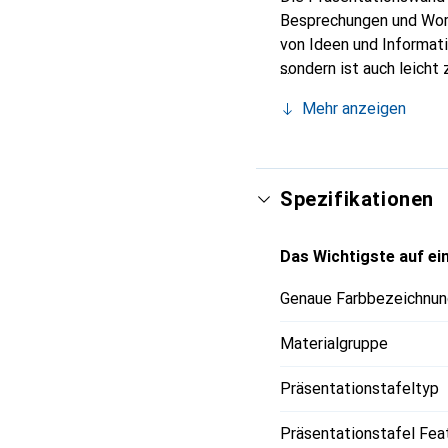
Besprechungen und Work
von Ideen und Informati
sondern ist auch leicht
Notizen, Skizzen und Fo
Mehr anzeigen
feststellbare Rollen ge
Legamaster eine 25-jähr
wenn das passende Zub
Spezifikationen
Das Wichtigste auf ein
Genaue Farbbezeichnun
Materialgruppe
Präsentationstafeltyp
Präsentationstafel Fea