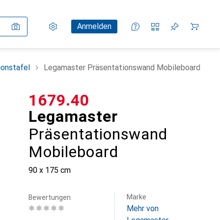
Einstellungen
Kundenkonto
Vergleichslisten
Merklisten
Warenkorb
Anmelden
ionstafel
Legamaster Präsentationswand Mobileboard
CHF
1679.40
Legamaster
Präsentationswand
Mobileboard
90 x 175 cm
Marke
Bewertungen
Mehr von