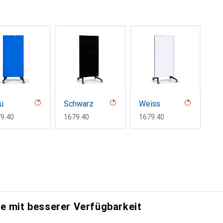
u
Schwarz
Weiss
F
9.40
CHF
1679.40
CHF
1679.40
e mit besserer Verfügbarkeit