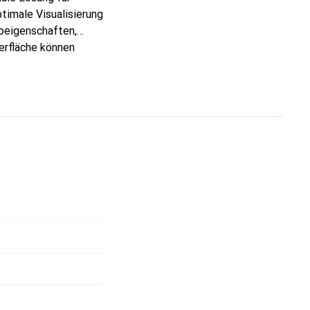
timale Visualisierung
ibeigenschaften,
berfläche können
eichtgängige,
chen. Zudem bietet
t der Oberfläche,