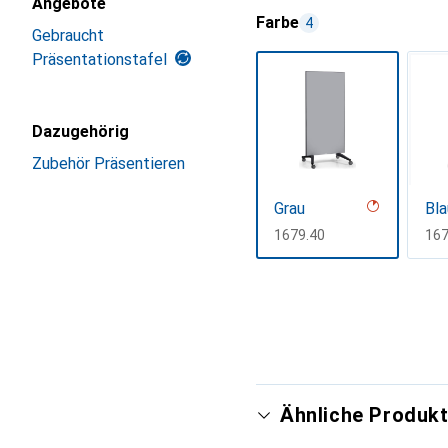
Angebote
Farbe
4
Gebraucht
Präsentationstafel
Dazugehörig
Zubehör Präsentieren
Grau
Bla
CHF
1679.40
CH
167
Mehr anzeigen
Ähnliche Produkt