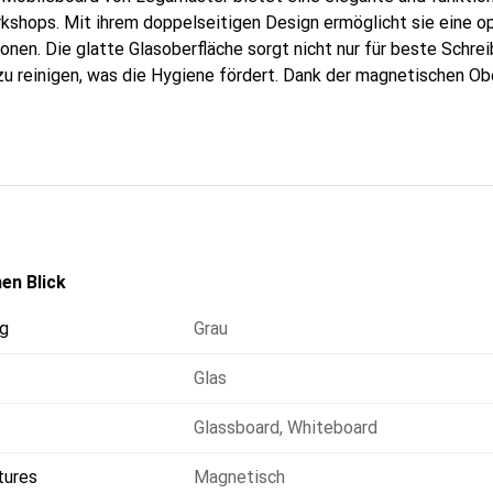
shops. Mit ihrem doppelseitigen Design ermöglicht sie eine op
onen. Die glatte Glasoberfläche sorgt nicht nur für beste Schre
 zu reinigen, was die Hygiene fördert. Dank der magnetischen O
tos mühelos angebracht werden. Die Mobilität wird durch vier l
währleistet, die ein einfaches Verschieben des Boards ermögli
ige Garantie auf die einwandfreie Beschreib- und Abwischbarkei
ehör verwendet wird.
en Blick
g
Grau
Glas
Glassboard
,
Whiteboard
tures
Magnetisch