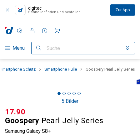
digitec
Zur App
Schneller finden und bestellen
Einstellungen
Kundenkonto
Vergleichslisten
Merklisten
Warenkorb
Navigation nach Kategorien
Menü
Suche
Smartphone Schutz
Smartphone Hülle
Goospery Pearl Jelly Series
5 Bilder
CHF
17.90
Goospery
Pearl Jelly Series
Samsung Galaxy S8+