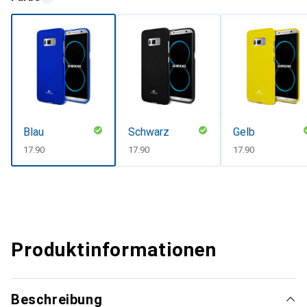
Blau
Schwarz
Gelb
CHF
17.90
CHF
17.90
CHF
17.90
Produktinformationen
Beschreibung