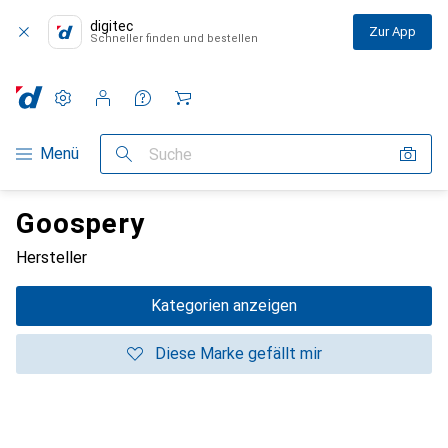
digitec
Zur App
Schneller finden und bestellen
Einstellungen
Kundenkonto
Vergleichslisten
Merklisten
Warenkorb
Navigation nach Kategorien
Menü
Suche
Goospery
Hersteller
Kategorien anzeigen
Diese Marke gefällt mir